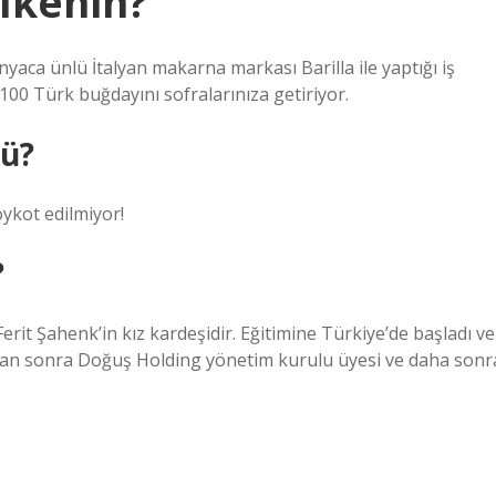
ülkenin?
ünyaca ünlü İtalyan makarna markası Barilla ile yaptığı iş
r %100 Türk buğdayını sofralarınıza getiriyor.
mü?
ykot edilmiyor!
?
erit Şahenk’in kız kardeşidir. Eğitimine Türkiye’de başladı ve
dan sonra Doğuş Holding yönetim kurulu üyesi ve daha sonr