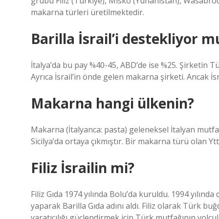
grubu Filiz (Türkiye), Misko (Yunanistan), Wasabröd 
makarna türleri üretilmektedir.
Barilla İsrail’i destekliyor m
İtalya’da bu pay %40-45, ABD’de ise %25. Şirketin Tü
Ayrıca İsrail’in önde gelen makarna şirketi. Ancak İsr
Makarna hangi ülkenin?
Makarna (İtalyanca: pasta) geleneksel İtalyan mutfağ
Sicilya’da ortaya çıkmıştır. Bir makarna türü olan Yttr
Filiz İsrailin mi?
Filiz Gıda 1974 yılında Bolu’da kuruldu. 1994 yılında 
yaparak Barilla Gıda adını aldı. Filiz olarak Türk b
yaratıcılığı güçlendirmek için Türk mutfağının yolc