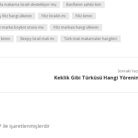
lla makarna İsraili destekliyor mu
Barillanın sahibi kim
filiz hangi ülkenin
Filiz İsrailin mi
Filiz kimin
iz marka boykot ürünü mü
Filiz markası hangi ülkenin
 kimin
Sleepy İsrail malı mı
Türk malı makarnalar hangileri
Sonraki Yaz
Keklik Gibi Türküsü Hangi Yöreni
*
ile işaretlenmişlerdir