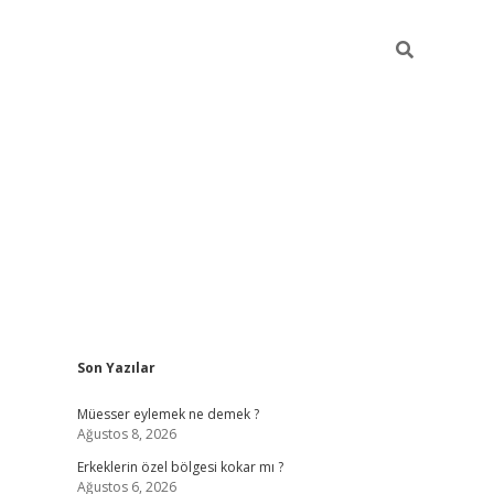
Sidebar
Son Yazılar
vdcasino
Müesser eylemek ne demek ?
Ağustos 8, 2026
Erkeklerin özel bölgesi kokar mı ?
Ağustos 6, 2026