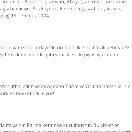
: #damla = #cocacola, #evian, #hayat, #sırma = #danone,
ğısu, #hamidiye, #özkaynak, # sirmakeş , #abant, #assu,
uludağ 13 Temmuz 2024
manın yanı sıra Türkiye’de üretilen ilk 7 numaralı bebek bezi,
ey temizleme mendili gibi yenilikleri de piyasaya sundu.
eten, ithal eden ve ihraç eden Tarım ve Orman Bakanlığı’nın
markası boykot edilmiyor!
ılında İtalya’nın Parma kentinde kurulmuştur. Bu şirketler