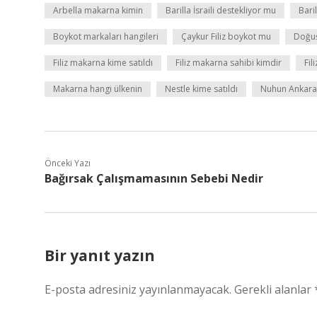
Arbella makarna kimin
Barilla İsraili destekliyor mu
Bari
Boykot markaları hangileri
Çaykur Filiz boykot mu
Doğuş 
Filiz makarna kime satıldı
Filiz makarna sahibi kimdir
Fil
Makarna hangi ülkenin
Nestle kime satıldı
Nuhun Ankara
Önceki Yazı
Bağırsak Çalışmamasının Sebebi Nedir
Bir yanıt yazın
E-posta adresiniz yayınlanmayacak.
Gerekli alanlar