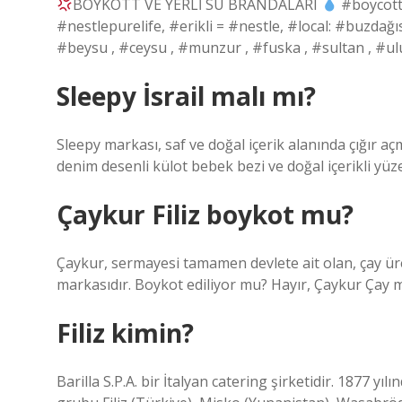
BOYKOTT VE YERLİ SU BRANDALARI
#boycott
#nestlepurelife, #erikli = #nestle, #local: #buzda
#beysu , #ceysu , #munzur , #fuska , #sultan , #
Sleepy İsrail malı mı?
Sleepy markası, saf ve doğal içerik alanında çığır aç
denim desenli külot bebek bezi ve doğal içerikli yüz
Çaykur Filiz boykot mu?
Çaykur, sermayesi tamamen devlete ait olan, çay ür
markasıdır. Boykot ediliyor mu? Hayır, Çaykur Çay 
Filiz kimin?
Barilla S.P.A. bir İtalyan catering şirketidir. 1877 y