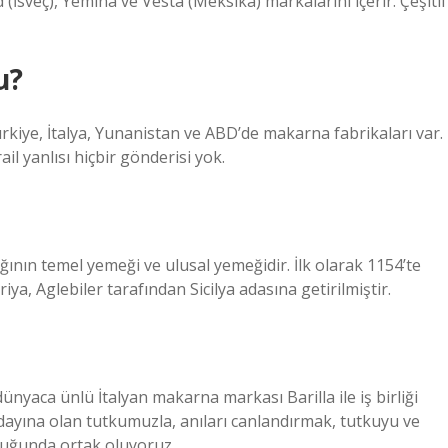
(İsveç), Yemina ve Vesta (Meksika) markalarını içerir. Çeşitli
u?
rkiye, İtalya, Yunanistan ve ABD’de makarna fabrikaları var.
ail yanlısı hiçbir gönderisi yok.
ının temel yemeği ve ulusal yemeğidir. İlk olarak 1154’te
iya, Aglebiler tarafından Sicilya adasına getirilmiştir.
dünyaca ünlü İtalyan makarna markası Barilla ile iş birliği
uğdayına olan tutkumuzla, anıları canlandırmak, tutkuyu ve
uluğunda ortak oluyoruz.