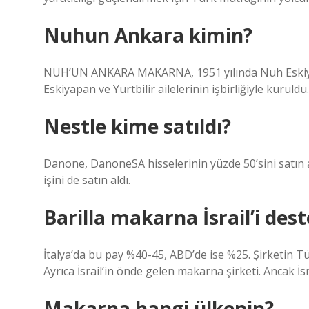
Nuhun Ankara kimin?
NUH’UN ANKARA MAKARNA, 1951 yılında Nuh Eskiyap
Eskiyapan ve Yurtbilir ailelerinin işbirliğiyle kuruldu.
Nestle kime satıldı?
Danone, DanoneSA hisselerinin yüzde 50’sini satın a
işini de satın aldı.
Barilla makarna İsrail’i des
İtalya’da bu pay %40-45, ABD’de ise %25. Şirketin Tü
Ayrıca İsrail’in önde gelen makarna şirketi. Ancak İsr
Makarna hangi ülkenin?