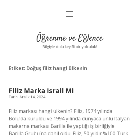
menüyü
Anasayfa
aç
Gizlilik Politikası
Öğrenme ve Eğlence
Yasal Uyarı
Bilgiyle dolu keyifli bir yolculuk!
Hakkımızda
Etiket:
Doğuş filiz hangi ülkenin
Filiz Marka Israil Mi
Tarih: Aralık 14, 2024
Filiz markası hangi ülkenin? Filiz, 1974 yılında
Bolu’da kuruldu ve 1994 yılında dünyaca ünlü İtalyan
makarna markası Barilla ile yaptığı iş birliğiyle
Barilla Grubu’na dahil oldu. Filiz, 50 yıldır %100 Türk