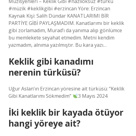
Müzisyenleri – Keklik Gibi #nazlıöksüz #türkü
#müzik #keklikgibi #erzincan Yöre: Erzincan
Kaynak Kişi: Salih Dündar KANATLARIMI BİR
PARTİYE GİBİ PAYLAŞMADIM. Kanatlarımı bir keklik
gibi zorlamadım, Murad’ı da yanıma alıp gönlümce
bu memlekete seyahat etmedim. Metni kendim
yazmadım, alnıma yazılmıştır. Bu kara yazı…
Keklik gibi kanadımı
nerenin türküsü?
Uğur Aslan’ın Erzincan yöresine ait türküsü: “Keklik
Gibi Kanatlarımı Sökmedim”
3 Mayıs 2024
İki keklik bir kayada ötüyor
hangi yöreye ait?