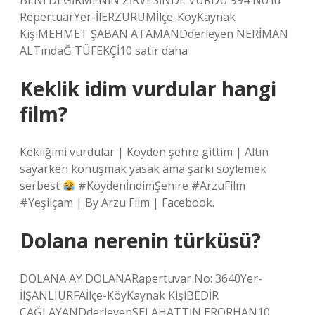
BENİ DEĞİRMENİN ZİRVESİNDE VURDU 994 No’lu
RepertuarYer-İlERZURUMİlçe-KöyKaynak
KişiMEHMET ŞABAN ATAMANDderleyen NERİMAN
ALTındaĞ TÜFEKÇİ10 satır daha
Keklik idim vurdular hangi
film?
Kekliğimi vurdular | Köyden şehre gittim | Altın
sayarken konuşmak yasak ama şarkı söylemek
serbest
#KöydenİndimŞehire #ArzuFilm
#Yeşilçam | By Arzu Film | Facebook.
Dolana nerenin türküsü?
DOLANA AY DOLANARapertuvar No: 3640Yer-
İlŞANLIURFAİlçe-KöyKaynak KişiBEDİR
ÇAĞLAYANDderleyenSELAHATTİN ERORHAN10