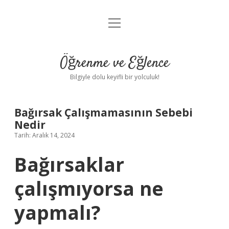
menüyü
Anasayfa
aç
Gizlilik Politikası
Öğrenme ve Eğlence
Yasal Uyarı
Bilgiyle dolu keyifli bir yolculuk!
Hakkımızda
Bağırsak Çalışmamasının Sebebi
Nedir
Tarih: Aralık 14, 2024
Bağırsaklar
çalışmıyorsa ne
yapmalı?