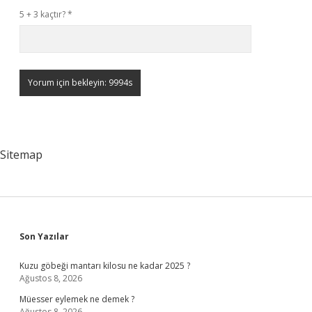
5 + 3 kaçtır?
*
Sitemap
Sidebar
Son Yazılar
Kuzu göbeği mantarı kilosu ne kadar 2025 ?
Ağustos 8, 2026
Müesser eylemek ne demek ?
Ağustos 8, 2026