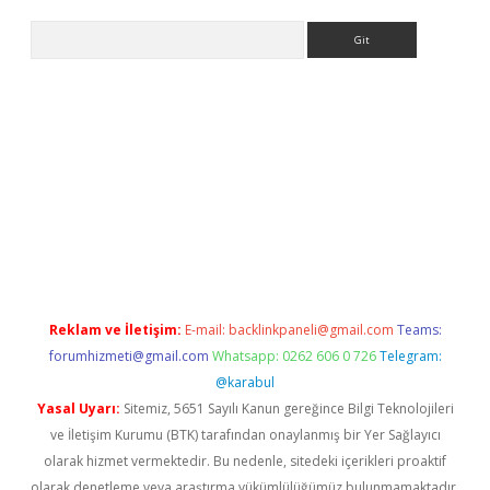
Arama
o
Reklam ve İletişim:
E-mail:
backlinkpaneli@gmail.com
Teams:
forumhizmeti@gmail.com
Whatsapp: 0262 606 0 726
Telegram:
@karabul
Yasal Uyarı:
Sitemiz, 5651 Sayılı Kanun gereğince Bilgi Teknolojileri
ve İletişim Kurumu (BTK) tarafından onaylanmış bir Yer Sağlayıcı
olarak hizmet vermektedir. Bu nedenle, sitedeki içerikleri proaktif
olarak denetleme veya araştırma yükümlülüğümüz bulunmamaktadır.