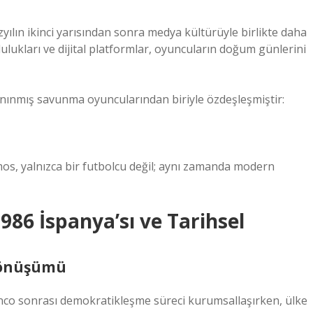
zyılın ikinci yarısından sonra medya kültürüyle birlikte daha
lulukları ve dijital platformlar, oyuncuların doğum günlerini
nınmış savunma oyuncularından biriyle özdeşleşmiştir:
os, yalnızca bir futbolcu değil; aynı zamanda modern
86 İspanya’sı ve Tarihsel
 Dönüşümü
Franco sonrası demokratikleşme süreci kurumsallaşırken, ülke