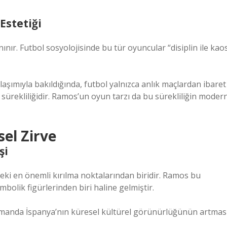
Estetiği
tanınır. Futbol sosyolojisinde bu tür oyuncular “disiplin ile kao
şımıyla bakıldığında, futbol yalnızca anlık maçlardan ibaret
n sürekliliğidir. Ramos’un oyun tarzı da bu sürekliliğin moder
el Zirve
şi
eki en önemli kırılma noktalarından biridir. Ramos bu
lik figürlerinden biri haline gelmiştir.
 zamanda İspanya’nın küresel kültürel görünürlüğünün artmas