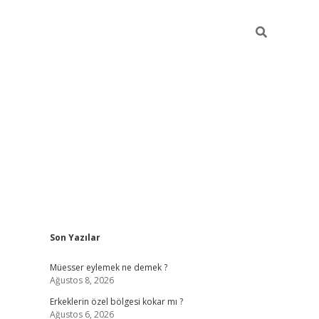
Sidebar
Son Yazılar
vdcasino
Müesser eylemek ne demek ?
Ağustos 8, 2026
Erkeklerin özel bölgesi kokar mı ?
Ağustos 6, 2026