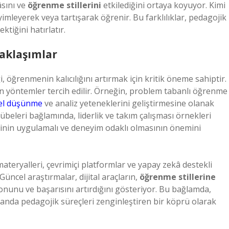
âsını ve
öğrenme stillerini
etkilediğini ortaya koyuyor. Kimi
mleyerek veya tartışarak öğrenir. Bu farklılıklar, pedagojik
tiğini hatırlatır.
Yaklaşımlar
 öğrenmenin kalıcılığını artırmak için kritik öneme sahiptir.
n yöntemler tercih edilir. Örneğin, problem tabanlı öğrenme
rel düşünme
ve analiz yeteneklerini geliştirmesine olanak
rübeleri bağlamında, liderlik ve takım çalışması örnekleri
rinin uygulamalı ve deneyim odaklı olmasının önemini
ateryalleri, çevrimiçi platformlar ve yapay zekâ destekli
 Güncel araştırmalar, dijital araçların,
öğrenme stillerine
onunu ve başarısını artırdığını gösteriyor. Bu bağlamda,
zamanda pedagojik süreçleri zenginleştiren bir köprü olarak