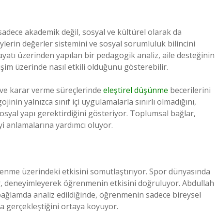
sadece akademik değil, sosyal ve kültürel olarak da
eylerin değerler sistemini ve sosyal sorumluluk bilincini
ayatı üzerinden yapılan bir pedagogik analiz, aile desteğinin
işim üzerinde nasıl etkili olduğunu gösterebilir.
mi ve karar verme süreçlerinde
eleştirel düşünme
becerilerini
inin yalnızca sınıf içi uygulamalarla sınırlı olmadığını,
syal yapı gerektirdiğini gösteriyor. Toplumsal bağlar,
yi anlamalarına yardımcı oluyor.
renme üzerindeki etkisini somutlaştırıyor. Spor dünyasında
lar, deneyimleyerek öğrenmenin etkisini doğruluyor. Abdullah
k bağlamda analiz edildiğinde, öğrenmenin sadece bireysel
la gerçekleştiğini ortaya koyuyor.