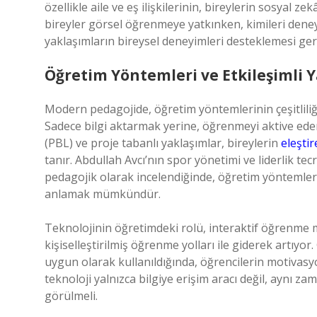
özellikle aile ve eş ilişkilerinin, bireylerin sosyal zek
bireyler görsel öğrenmeye yatkınken, kimileri deneyi
yaklaşımların bireysel deneyimleri desteklemesi gerek
Öğretim Yöntemleri ve Etkileşimli 
Modern pedagojide, öğretim yöntemlerinin çeşitliliği,
Sadece bilgi aktarmak yerine, öğrenmeyi aktive ede
(PBL) ve proje tabanlı yaklaşımlar, bireylerin
eleşti
tanır. Abdullah Avcı’nın spor yönetimi ve liderlik tec
pedagojik olarak incelendiğinde, öğretim yöntemle
anlamak mümkündür.
Teknolojinin öğretimdeki rolü, interaktif öğrenme m
kişiselleştirilmiş öğrenme yolları ile giderek artıyor.
uygun olarak kullanıldığında, öğrencilerin motivasy
teknoloji yalnızca bilgiye erişim aracı değil, aynı 
görülmeli.