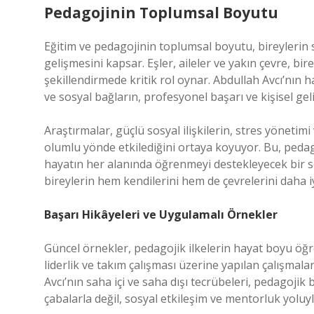
Pedagojinin Toplumsal Boyutu
Eğitim ve pedagojinin toplumsal boyutu, bireylerin 
gelişmesini kapsar. Eşler, aileler ve yakın çevre, bir
şekillendirmede kritik rol oynar. Abdullah Avcı’nın h
ve sosyal bağların, profesyonel başarı ve kişisel gel
Araştırmalar, güçlü sosyal ilişkilerin, stres yöneti
olumlu yönde etkilediğini ortaya koyuyor. Bu, pedagoj
hayatın her alanında öğrenmeyi destekleyecek bir so
bireylerin hem kendilerini hem de çevrelerini daha i
Başarı Hikâyeleri ve Uygulamalı Örnekler
Güncel örnekler, pedagojik ilkelerin hayat boyu öğ
liderlik ve takım çalışması üzerine yapılan çalışma
Avcı’nın saha içi ve saha dışı tecrübeleri, pedagoji
çabalarla değil, sosyal etkileşim ve mentorluk yoluy