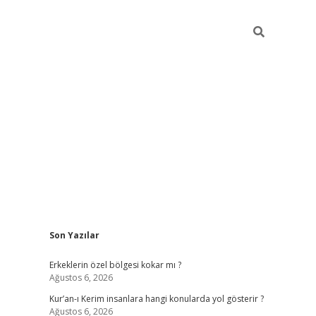
Sidebar
Son Yazılar
vdcasino
Erkeklerin özel bölgesi kokar mı ?
Ağustos 6, 2026
Kur’an-ı Kerim insanlara hangi konularda yol gösterir ?
Ağustos 6, 2026