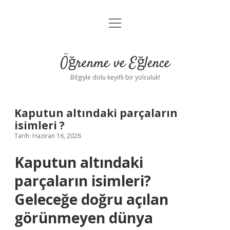
menüyü
Anasayfa
aç
Gizlilik Politikası
Öğrenme ve Eğlence
Yasal Uyarı
Bilgiyle dolu keyifli bir yolculuk!
Hakkımızda
Kaputun altındaki parçaların
isimleri ?
Tarih: Haziran 16, 2026
Kaputun altındaki
parçaların isimleri?
Geleceğe doğru açılan
görünmeyen dünya