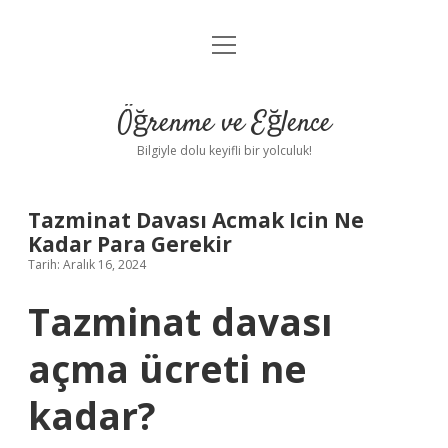
menüyü
Anasayfa
aç
Gizlilik Politikası
Öğrenme ve Eğlence
Yasal Uyarı
Bilgiyle dolu keyifli bir yolculuk!
Hakkımızda
Tazminat Davası Acmak Icin Ne
Kadar Para Gerekir
Tarih: Aralık 16, 2024
Tazminat davası
açma ücreti ne
kadar?