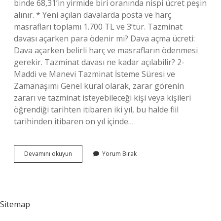
binde 68,31’in yirmide biri oranında nispi ücret peşin
alınır. * Yeni açılan davalarda posta ve harç
masrafları toplamı 1.700 TL ve 3’tür. Tazminat
davası açarken para ödenir mi? Dava açma ücreti:
Dava açarken belirli harç ve masrafların ödenmesi
gerekir. Tazminat davası ne kadar açılabilir? 2-
Maddi ve Manevi Tazminat İsteme Süresi ve
Zamanaşımı Genel kural olarak, zarar görenin
zararı ve tazminat isteyebileceği kişi veya kişileri
öğrendiği tarihten itibaren iki yıl, bu halde fiil
tarihinden itibaren on yıl içinde…
Tazminat
Devamını okuyun
Yorum Bırak
Davası
Acmak
Icin
Ne
Kadar
Sitemap
Para
Gerekir