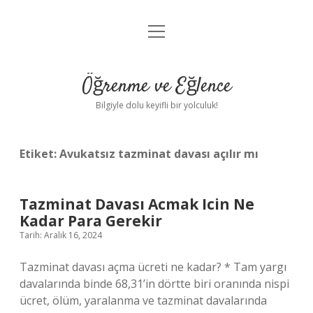
menüyü
Anasayfa
aç
Gizlilik Politikası
Öğrenme ve Eğlence
Yasal Uyarı
Bilgiyle dolu keyifli bir yolculuk!
Hakkımızda
Etiket:
Avukatsız tazminat davası açılır mı
Tazminat Davası Acmak Icin Ne
Kadar Para Gerekir
Tarih: Aralık 16, 2024
Tazminat davası açma ücreti ne kadar? * Tam yargı
davalarında binde 68,31’in dörtte biri oranında nispi
ücret, ölüm, yaralanma ve tazminat davalarında