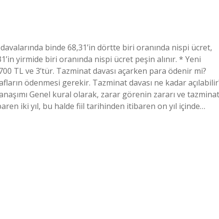
avalarında binde 68,31’in dörtte biri oranında nispi ücret,
in yirmide biri oranında nispi ücret peşin alınır. * Yeni
.700 TL ve 3’tür. Tazminat davası açarken para ödenir mi?
afların ödenmesi gerekir. Tazminat davası ne kadar açılabilir
naşımı Genel kural olarak, zarar görenin zararı ve tazmina
baren iki yıl, bu halde fiil tarihinden itibaren on yıl içinde…