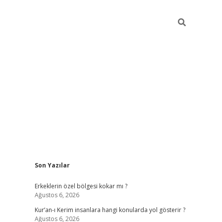
Sidebar
Son Yazılar
vdcasino
Erkeklerin özel bölgesi kokar mı ?
Ağustos 6, 2026
Kur’an-ı Kerim insanlara hangi konularda yol gösterir ?
Ağustos 6, 2026