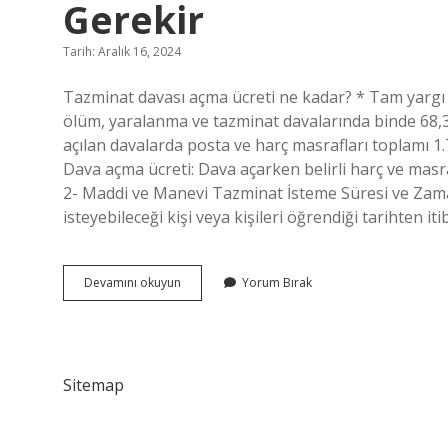
Gerekir
Tarih: Aralık 16, 2024
Tazminat davası açma ücreti ne kadar? * Tam yargı d
ölüm, yaralanma ve tazminat davalarında binde 68,31’
açılan davalarda posta ve harç masrafları toplamı 1
Dava açma ücreti: Dava açarken belirli harç ve masr
2- Maddi ve Manevi Tazminat İsteme Süresi ve Zama
isteyebileceği kişi veya kişileri öğrendiği tarihten iti
Tazminat
Devamını okuyun
Yorum Bırak
Davası
Acmak
Icin
Ne
Kadar
Sitemap
Para
Gerekir