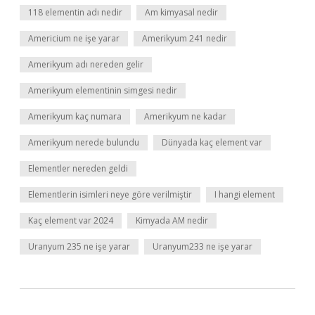
118 elementin adı nedir
Am kimyasal nedir
Americium ne işe yarar
Amerikyum 241 nedir
Amerikyum adı nereden gelir
Amerikyum elementinin simgesi nedir
Amerikyum kaç numara
Amerikyum ne kadar
Amerikyum nerede bulundu
Dünyada kaç element var
Elementler nereden geldi
Elementlerin isimleri neye göre verilmiştir
I hangi element
Kaç element var 2024
Kimyada AM nedir
Uranyum 235 ne işe yarar
Uranyum233 ne işe yarar