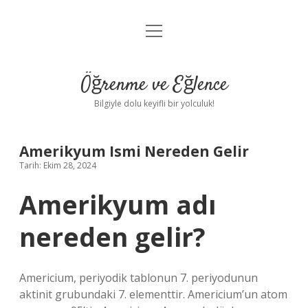
menüyü
Anasayfa
aç
Gizlilik Politikası
Öğrenme ve Eğlence
Yasal Uyarı
Bilgiyle dolu keyifli bir yolculuk!
Hakkımızda
Amerikyum Ismi Nereden Gelir
Tarih: Ekim 28, 2024
Amerikyum adı
nereden gelir?
Americium, periyodik tablonun 7. periyodunun
aktinit grubundaki 7. elementtir. Americium’un atom