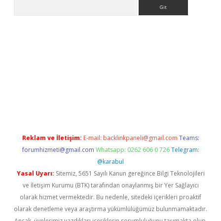
Arama
no
Reklam ve İletişim:
E-mail:
backlinkpaneli@gmail.com
Teams:
forumhizmeti@gmail.com
Whatsapp: 0262 606 0 726
Telegram:
@karabul
Yasal Uyarı:
Sitemiz, 5651 Sayılı Kanun gereğince Bilgi Teknolojileri
ve İletişim Kurumu (BTK) tarafından onaylanmış bir Yer Sağlayıcı
olarak hizmet vermektedir. Bu nedenle, sitedeki içerikleri proaktif
olarak denetleme veya araştırma yükümlülüğümüz bulunmamaktadır.
Ancak, üyelerimiz yazdıkları içeriklerin sorumluluğunu taşımakta olup,