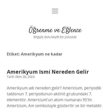
menüyü
Anasayfa
aç
Gizlilik Politikası
Öğrenme ve Eğlence
Yasal Uyarı
Bilgiyle dolu keyifli bir yolculuk!
Hakkımızda
Etiket:
Amerikyum ne kadar
Amerikyum Ismi Nereden Gelir
Tarih: Ekim 28, 2024
Amerikyum adı nereden gelir? Americium, periyodik
tablonun 7. periyodunun aktinit grubundaki 7.
elementtir. Americium’un atom numarası 95’tir.
Americium, Am sembolüyle gösterilir ve bir metaldir.