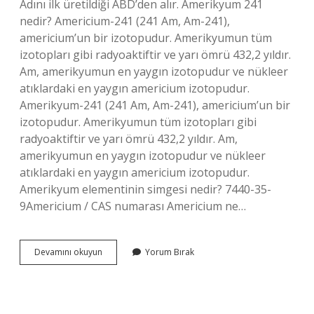
Adını ilk üretildiği ABD’den alır. Amerikyum 241
nedir? Americium-241 (241 Am, Am-241),
americium’un bir izotopudur. Amerikyumun tüm
izotopları gibi radyoaktiftir ve yarı ömrü 432,2 yıldır.
Am, amerikyumun en yaygın izotopudur ve nükleer
atıklardaki en yaygın americium izotopudur.
Amerikyum-241 (241 Am, Am-241), americium’un bir
izotopudur. Amerikyumun tüm izotopları gibi
radyoaktiftir ve yarı ömrü 432,2 yıldır. Am,
amerikyumun en yaygın izotopudur ve nükleer
atıklardaki en yaygın americium izotopudur.
Amerikyum elementinin simgesi nedir? 7440-35-
9Americium / CAS numarası Americium ne…
Amerikyum
Devamını okuyun
Yorum Bırak
Ismi
Nereden
Gelir