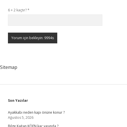
6 + 2 kaçtır?
*
Sitemap
Sidebar
Son Yazılar
Ayakkabı neden kapı önüne konur ?
Ağustos 5, 2026
Bilge Kağan KÖFN kaç yaşında ?