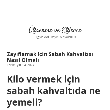
menüyü
Anasayfa
aç
Gizlilik Politikası
Öğrenme ve Eğlence
Yasal Uyarı
Bilgiyle dolu keyifli bir yolculuk!
Hakkımızda
Zayıflamak Için Sabah Kahvaltısı
Nasıl Olmalı
Tarih: Eylül 14, 2024
Kilo vermek için
sabah kahvaltıda ne
yemeli?