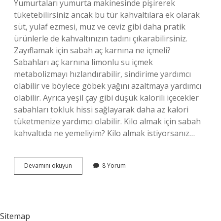
Yumurtaları yumurta makinesinde pişirerek
tüketebilirsiniz ancak bu tür kahvaltılara ek olarak
süt, yulaf ezmesi, muz ve ceviz gibi daha pratik
ürünlerle de kahvaltınızın tadını çıkarabilirsiniz.
Zayıflamak için sabah aç karnına ne içmeli?
Sabahları aç karnına limonlu su içmek
metabolizmayı hızlandırabilir, sindirime yardımcı
olabilir ve böylece göbek yağını azaltmaya yardımcı
olabilir. Ayrıca yeşil çay gibi düşük kalorili içecekler
sabahları tokluk hissi sağlayarak daha az kalori
tüketmenize yardımcı olabilir. Kilo almak için sabah
kahvaltıda ne yemeliyim? Kilo almak istiyorsanız…
Zayıflamak
Devamını okuyun
8 Yorum
Için
Sabah
Kahvaltısı
Nasıl
Olmalı
Sitemap