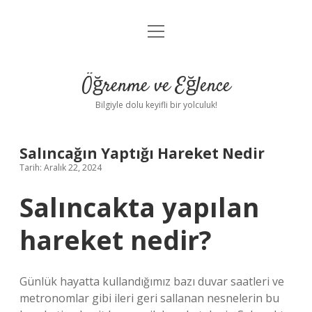
menüyü
Anasayfa
aç
Gizlilik Politikası
Öğrenme ve Eğlence
Yasal Uyarı
Bilgiyle dolu keyifli bir yolculuk!
Hakkımızda
Salıncağın Yaptığı Hareket Nedir
Tarih: Aralık 22, 2024
Salıncakta yapılan
hareket nedir?
Günlük hayatta kullandığımız bazı duvar saatleri ve
metronomlar gibi ileri geri sallanan nesnelerin bu