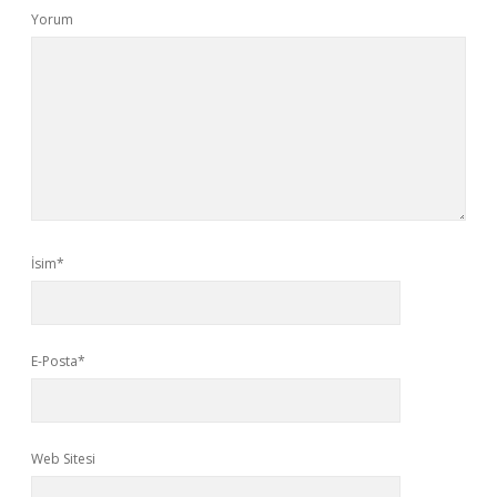
Yorum
İsim*
E-Posta*
Web Sitesi