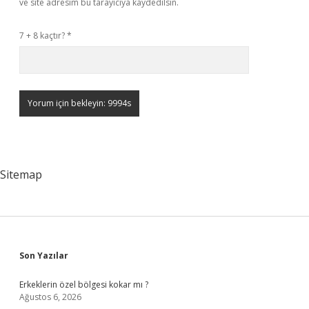
ve site adresim bu tarayıcıya kaydedilsin.
7 + 8 kaçtır?
*
Sitemap
Sidebar
Son Yazılar
Erkeklerin özel bölgesi kokar mı ?
Ağustos 6, 2026