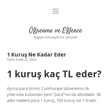
menüyü
Anasayfa
aç
Gizlilik Politikası
Öğrenme ve Eğlence
Yasal Uyarı
Bilgiyle dolu keyifli bir yolculuk!
Hakkımızda
1 Kuruş Ne Kadar Eder
Tarih: Aralık 22, 2024
1 kuruş kaç TL eder?
Ayrıca para birimi, Cumhuriyet döneminin ilk
yıllarında kullanılan peni “para”nın da altındadır. 40
adet madeni para 1 kuruş, 100 kuruş ise 1 liradır.