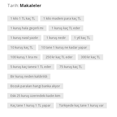
Tarih:
Makaleler
1 kilo 1 TL kaç TL
1 kilo madeni para kaç TL
1 kuruş hala geçerli mi
1 kuruş kaç TL eder
1 kuruş nasıl yazılır
1 kuruş nedir
1 ytl kaç TL
10 kuruş kaç TL
10 tane 1 kuruş ne kadar yapar
100 kuruş 1 lira mı
250 kr kaç TL eder
300 kr kaç TL
5 kuruş kaç tanesi 1 TL eder
75 kuruş kaç TL
Bir kuruş neden kaldırıldı
Bozuk paraları hangi banka alıyor
Eski 25 kuruş üzerindeki kadın kim
Kaç tane 1 kuruş 1 TL yapar
Türkiyede kaç tane 1 kuruş var