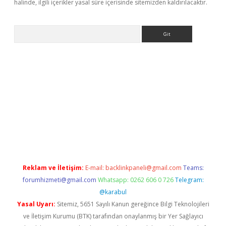
halinde, ilgili içerikler yasal süre içerisinde sitemizden kaldırılacaktır.
Arama
no
Reklam ve İletişim:
E-mail:
backlinkpaneli@gmail.com
Teams:
forumhizmeti@gmail.com
Whatsapp: 0262 606 0 726
Telegram:
@karabul
Yasal Uyarı:
Sitemiz, 5651 Sayılı Kanun gereğince Bilgi Teknolojileri
ve İletişim Kurumu (BTK) tarafından onaylanmış bir Yer Sağlayıcı