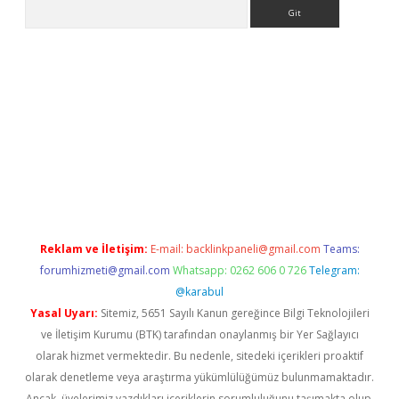
Arama
ino
Reklam ve İletişim:
E-mail:
backlinkpaneli@gmail.com
Teams:
forumhizmeti@gmail.com
Whatsapp: 0262 606 0 726
Telegram:
@karabul
Yasal Uyarı:
Sitemiz, 5651 Sayılı Kanun gereğince Bilgi Teknolojileri
ve İletişim Kurumu (BTK) tarafından onaylanmış bir Yer Sağlayıcı
olarak hizmet vermektedir. Bu nedenle, sitedeki içerikleri proaktif
olarak denetleme veya araştırma yükümlülüğümüz bulunmamaktadır.
Ancak, üyelerimiz yazdıkları içeriklerin sorumluluğunu taşımakta olup,