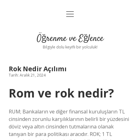
menüyü
Anasayfa
aç
Gizlilik Politikası
Öğrenme ve Eğlence
Yasal Uyarı
Bilgiyle dolu keyifli bir yolculuk!
Hakkımızda
Rok Nedir Açılımı
Tarih: Aralık 21, 2024
Rom ve rok nedir?
RUM; Bankaların ve diğer finansal kuruluşların TL
cinsinden zorunlu karşılıklarının belirli bir yüzdesini
döviz veya altın cinsinden tutmalarına olanak
tanıyan bir para politikası aracıdır. ROK; 1 TL