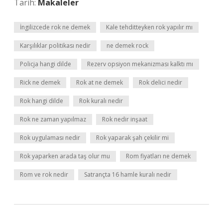
Tarih:
Makaleler
İngilizcede rok ne demek
Kale tehditteyken rok yapılır mı
Karşılıklar politikası nedir
ne demek rock
Policja hangi dilde
Rezerv opsiyon mekanizması kalktı mı
Rick ne demek
Rok at ne demek
Rok delici nedir
Rok hangi dilde
Rok kuralı nedir
Rok ne zaman yapılmaz
Rok nedir inşaat
Rok uygulaması nedir
Rok yaparak şah çekilir mi
Rok yaparken arada taş olur mu
Rom fiyatları ne demek
Rom ve rok nedir
Satrançta 16 hamle kuralı nedir