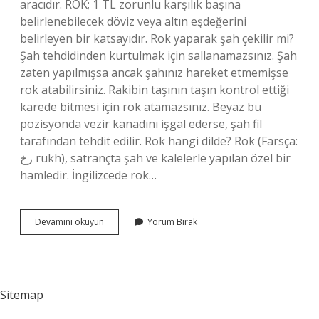
aracıdır. ROK; 1 TL zorunlu karşılık başına
belirlenebilecek döviz veya altın eşdeğerini
belirleyen bir katsayıdır. Rok yaparak şah çekilir mi?
Şah tehdidinden kurtulmak için sallanamazsınız. Şah
zaten yapılmışsa ancak şahınız hareket etmemişse
rok atabilirsiniz. Rakibin taşının taşın kontrol ettiği
karede bitmesi için rok atamazsınız. Beyaz bu
pozisyonda vezir kanadını işgal ederse, şah fil
tarafından tehdit edilir. Rok hangi dilde? Rok (Farsça:
رخ rukh), satrançta şah ve kalelerle yapılan özel bir
hamledir. İngilizcede rok…
Rok
Devamını okuyun
Yorum Bırak
Nedir
Açılımı
Sitemap