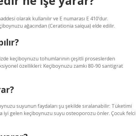
dir ne işe yarar?
addesi olarak kullanılır ve E numarası E 410’dur.
iboynuzu ağacından (Cerationia saiqua) elde edilir.
ılır?
izde keçiboynuzu tohumlarının çeşitli proseslerden
ksiyonel özellikleri: Keçiboynuzu zamkı 80-90 santigrat
rar?
oynuzu suyunun faydaları şu şekilde sıralanabilir: Tüketimi
 iyi gelen keçiboynuzu suyu osteoporozu önler. Çocuk felci