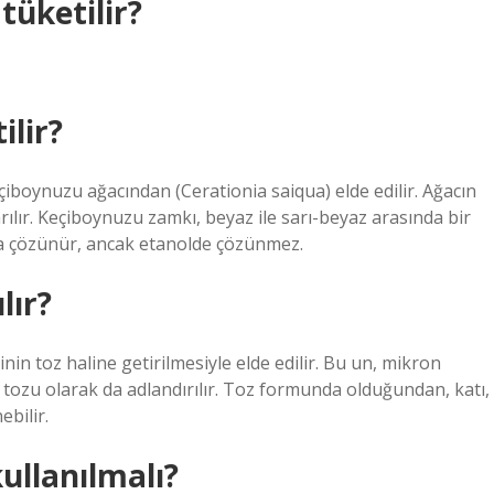
tüketilir?
ilir?
iboynuzu ağacından (Cerationia saiqua) elde edilir. Ağacın
lır. Keçiboynuzu zamkı, beyaz ile sarı-beyaz arasında bir
a çözünür, ancak etanolde çözünmez.
lır?
 toz haline getirilmesiyle elde edilir. Bu un, mikron
ozu olarak da adlandırılır. Toz formunda olduğundan, katı,
ebilir.
ullanılmalı?