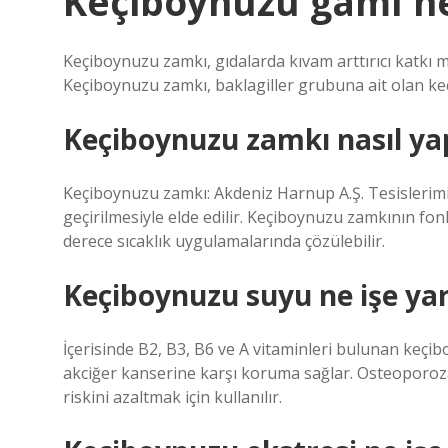
Keçiboynuzu gamı ne
Keçiboynuzu zamkı, gıdalarda kıvam arttırıcı katkı m
Keçiboynuzu zamkı, baklagiller grubuna ait olan keç
Keçiboynuzu zamkı nasıl yap
Keçiboynuzu zamkı: Akdeniz Harnup A.Ş. Tesislerim
geçirilmesiyle elde edilir. Keçiboynuzu zamkının fon
derece sıcaklık uygulamalarında çözülebilir.
Keçiboynuzu suyu ne işe ya
İçerisinde B2, B3, B6 ve A vitaminleri bulunan keçib
akciğer kanserine karşı koruma sağlar. Osteoporoza
riskini azaltmak için kullanılır.