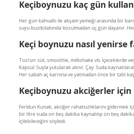
Keçiboynuzu kaç gün kullan
Her gün kahvaltı ile akşam yemeği arasında bir barda
suyu buzdolabında bozulmadan üç gün dayanır. Her ü
Keçi boynuzu nasıl yenirse f
Toz/un: süt, smoothie, milkshake vb. İçeceklerde veya
Kapsül: Suyla yutularak alınır. Çay: Suda kaynatılar
Her sabah aç karnına ve yatmadan önce bir tatlı kaşı
Keçiboynuzu akciğerler için n
Feridun Kunak, akciğer rahatsızlıklarını gidermek iç
bir litre suda on beş dakika kaynatılıp on beş dak
içilebileceğini söyledi.