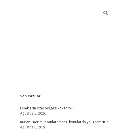
Sidebar
Son Yazılar
vdcasino
Erkeklerin özel bölgesi kokar mı ?
Ağustos 6, 2026
Kur’an-ı Kerim insanlara hangi konularda yol gösterir ?
Ağustos 6, 2026