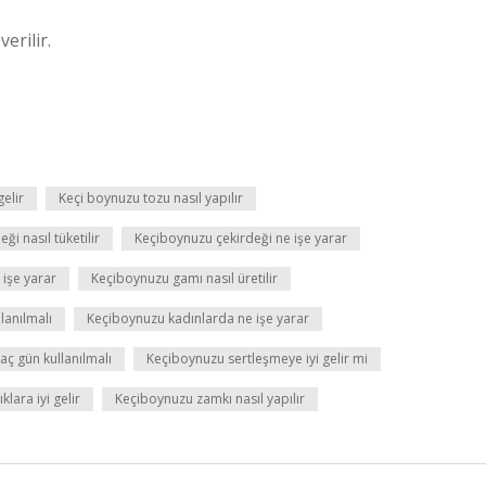
erilir.
gelir
Keçi boynuzu tozu nasıl yapılır
i nasıl tüketilir
Keçiboynuzu çekirdeği ne işe yarar
işe yarar
Keçiboynuzu gamı nasıl üretilir
lanılmalı
Keçiboynuzu kadınlarda ne işe yarar
ç gün kullanılmalı
Keçiboynuzu sertleşmeye iyi gelir mi
lara iyi gelir
Keçiboynuzu zamkı nasıl yapılır