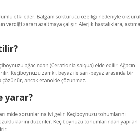
olumlu etki eder. Balgam söktürücü özelliği nedeniyle öksürü
ın verdiği zararı azaltmaya çalışır. Alerjik hastalıklara, astım
ilir?
iboynuzu ağacından (Cerationia saiqua) elde edilir. Ağacın
lır. Keçiboynuzu zamkı, beyaz ile sarı-beyaz arasında bir
a çözünür, ancak etanolde çözünmez.
e yarar?
rı mide sorunlarına iyi gelir. Keçiboynuzu tohumlarını
 bozukluklarını düzenler. Keçiboynuzu tohumlarından yapılan
rir.