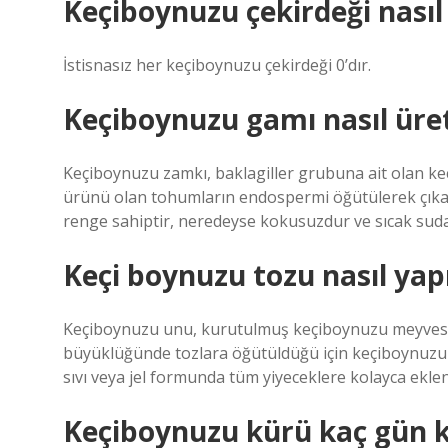
Keçiboynuzu çekirdeği nasıl 
İstisnasız her keçiboynuzu çekirdeği 0’dır.
Keçiboynuzu gamı nasıl üret
Keçiboynuzu zamkı, baklagiller grubuna ait olan keç
ürünü olan tohumların endospermi öğütülerek çıkarı
renge sahiptir, neredeyse kokusuzdur ve sıcak sud
Keçi boynuzu tozu nasıl yapı
Keçiboynuzu unu, kurutulmuş keçiboynuzu meyvesinin
büyüklüğünde tozlara öğütüldüğü için keçiboynuzu t
sıvı veya jel formunda tüm yiyeceklere kolayca eklen
Keçiboynuzu kürü kaç gün k