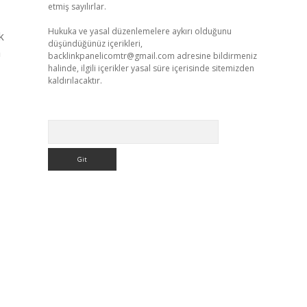
etmiş sayılırlar.
Hukuka ve yasal düzenlemelere aykırı olduğunu
k
düşündüğünüz içerikleri,
a
backlinkpanelicomtr@gmail.com
adresine bildirmeniz
halinde, ilgili içerikler yasal süre içerisinde sitemizden
kaldırılacaktır.
Arama