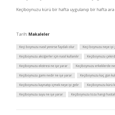
Keçiboynuzu kürü bir hafta uygulanıp bir hafta ara v
Tarih:
Makaleler
Keçi boynuzu nasıl yenirse faydalı olur
Keçi boynuzu neye iyi 
Keçiboynuzu akciğerler için nasıl kullanılır
Keçiboynuzu çekirdeğ
Keçiboynuzu ekstresi ne işe yarar
Keçiboynuzu erkeklerde ne 
Keçiboynuzu gamı nedir ne işe yarar
Keçiboynuzu kaç gün kul
Keçiboynuzu kaynatıp içmek neye iyi gelir
Keçiboynuzu kürü ka
Keçiboynuzu suyu ne işe yarar
Keçiboynuzu tozu hangi hastalık