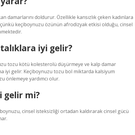
 yarar?
kan damarlarını doldurur. Özellikle kansızlık çeken kadınlara
lir çünkü keçiboynuzu özünün afrodizyak etkisi olduğu, cinsel
inmektedir.
lıklara iyi gelir?
nuzu tozu kötü kolesterolü düşürmeye ve kalp damar
na iyi gelir: Keçiboynuzu tozu bol miktarda kalsiyum
zu önlemeye yardımcı olur.
 gelir mi?
oynuzu, cinsel isteksizliği ortadan kaldırarak cinsel gücü
nar.