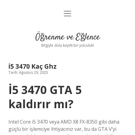
menüyü
Anasayfa
aç
Gizlilik Politikası
Öğrenme ve Eğlence
Yasal Uyarı
Bilgiyle dolu keyifli bir yolculuk!
Hakkımızda
İ5 3470 Kaç Ghz
Tarih: Ağustos 29, 2025
İ5 3470 GTA 5
kaldırır mı?
Intel Core i5 3470 veya AMD X8 FX-8350 gibi daha
güçlü bir işlemciye ihtiyacınız var, bu da GTA V’yi