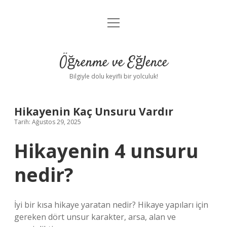
menüyü
Anasayfa
aç
Gizlilik Politikası
Öğrenme ve Eğlence
Yasal Uyarı
Bilgiyle dolu keyifli bir yolculuk!
Hakkımızda
Hikayenin Kaç Unsuru Vardır
Tarih: Ağustos 29, 2025
Hikayenin 4 unsuru
nedir?
İyi bir kısa hikaye yaratan nedir? Hikaye yapıları için
gereken dört unsur karakter, arsa, alan ve