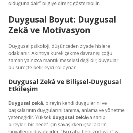
olduğuna dair” bilgiye direnç gösterebilir.
Duygusal Boyut:
Duygusal
Zekâ
ve Motivasyon
Duygusal psikoloji, düşünceden ziyade hislere
odaklanır. Akıntıya kürek çekme davranışı çoğu
zaman yalnızca mantık meselesi değildir; duygular
bu süreçte belirleyici rol oynar.
Duygusal Zekâ
ve Bilişsel-Duygusal
Etkileşim
Duygusal zekâ
, bireyin kendi duygularını ve
başkalarının duygularını tanıma, anlama ve yönetme
yeteneğidir. Yüksek
duygusal zekâ
ya sahip
bireyler, bir hedef için savaşırken içsel alarm
sinyallerini duyabilirler. “Bu çaba beni zorluyor” ya