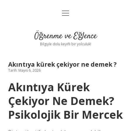
menüyü
Anasayfa
aç
Gizlilik Politikası
Öğrenme ve Eğlence
Yasal Uyarı
Bilgiyle dolu keyifli bir yolculuk!
Hakkımızda
Akıntıya kürek çekiyor ne demek ?
Tarih: Mayıs 6, 2026
Akıntıya Kürek
Çekiyor Ne Demek?
Psikolojik Bir Mercek