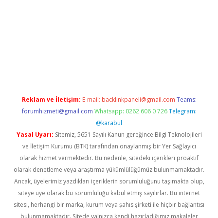
casino
Reklam ve İletişim:
E-mail:
backlinkpaneli@gmail.com
Teams:
forumhizmeti@gmail.com
Whatsapp: 0262 606 0 726
Telegram:
@karabul
Yasal Uyarı:
Sitemiz, 5651 Sayılı Kanun gereğince Bilgi Teknolojileri
ve İletişim Kurumu (BTK) tarafından onaylanmış bir Yer Sağlayıcı
olarak hizmet vermektedir. Bu nedenle, sitedeki içerikleri proaktif
olarak denetleme veya araştırma yükümlülüğümüz bulunmamaktadır.
Ancak, üyelerimiz yazdıkları içeriklerin sorumluluğunu taşımakta olup,
siteye üye olarak bu sorumluluğu kabul etmiş sayılırlar. Bu internet
sitesi, herhangi bir marka, kurum veya şahıs şirketi ile hiçbir bağlantısı
bulunmamaktadır. Sitede yalnızca kendi hazırladığımız makaleler