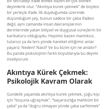
Bir tecrübeyi ifade etmek bazen en çok bilinen
deyimlerle olur. “Akıntıya kürek çekmek” de böylesi
bir yerleşik ifade. İlk duyduğumda üzerinde
düşündüğüm şey, bunun sadece bir çaba ifadesi
değil, aynı zamanda insan davranışlarının
derinlerinde yatan bilişsel ve duygusal süreçlerin bir
karikatürü olduğuydu. Hepimiz bazen mantıksız,
tutarsız ya da ters yönde hareket ettiğimiz anlar
yaşarız. Neden? Nasıl? Ve bu bizim için ne anlatır?
Bu yazıda psikolojinin farklı boyutlarıyla bu deyimi
inceliyorum.
Akıntıya Kürek Çekmek:
Psikolojik Kavram Olarak
Gündelik yaşamda akıntıya kürek çekmek, çoğu kişi
için “boşuna uğraşmak”, “başarısızlığa mahkûm bir
çaba” ya da “doğru olmayan yönde çaba sarfetmek”