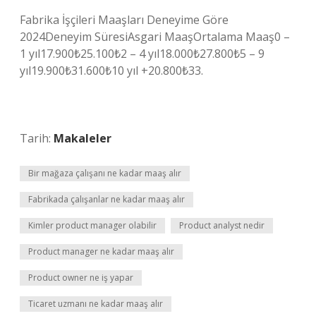
Fabrika İşçileri Maaşları Deneyime Göre
2024Deneyim SüresiAsgari MaaşOrtalama Maaş0 –
1 yıl17.900₺25.100₺2 – 4 yıl18.000₺27.800₺5 – 9
yıl19.900₺31.600₺10 yıl +20.800₺33.
Tarih:
Makaleler
Bir mağaza çalışanı ne kadar maaş alır
Fabrikada çalışanlar ne kadar maaş alır
Kimler product manager olabilir
Product analyst nedir
Product manager ne kadar maaş alır
Product owner ne iş yapar
Ticaret uzmanı ne kadar maaş alır