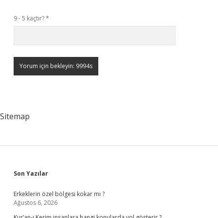
9 - 5 kaçtır?
*
Sitemap
Sidebar
Son Yazılar
Erkeklerin özel bölgesi kokar mı ?
Ağustos 6, 2026
Kur’an-ı Kerim insanlara hangi konularda yol gösterir ?