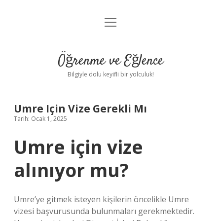
menüyü
Anasayfa
aç
Gizlilik Politikası
Öğrenme ve Eğlence
Yasal Uyarı
Bilgiyle dolu keyifli bir yolculuk!
Hakkımızda
Umre Için Vize Gerekli Mı
Tarih: Ocak 1, 2025
Umre için vize
alınıyor mu?
Umre’ye gitmek isteyen kişilerin öncelikle Umre
vizesi başvurusunda bulunmaları gerekmektedir.