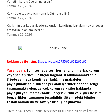
Yönetim kurulu üyeleri nelerdir ?
Temmuz 29, 2026
Kök hücre tedavisi için hangi bölüme gidilir ?
Temmuz 27, 2026
Kişi kiminle arkadaşlık ederse ondan kendisine birtakım huylar geçer
atasözünün anlamı nedir ?
Temmuz 25, 2026
Reklam ve İletişim:
Skype: live:.cid.575569c608265c69
Yasal Uyarı:
Bu internet sitesi, herhangi bir marka, kurum
veya şahıs şirketi ile hiçbir bağlantısı bulunmamaktadır.
Sitede yalnızca kendi hazırladığımız makaleler
paylaşılmaktadır. Burada yer alan içerikler haber niteliği
taşımamakta olup, gerçek kurum ve kişiler hakkında
paylaşım yapılmamaktadır. Gerçek kurum ve kişiler ile isim
benzerlikleri tamamen tesadüfidir. Sitemizdeki bilgiler
taslak halindedir ve tavsiye niteliği taşımazlar.
Sitemiz, 5651 Sayılı Kanun gereğince Bilgi Teknolojileri ve İletişim