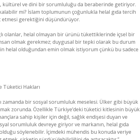
 kültürel ve dini bir sorumluluğu da beraberinde getiriyor.
alabilir mi? İslam toplumunun çoğunlukla helal gıda tercih
t etmesi gerektiğini düşündürüyor.
ğlı olanlar, helal olmayan bir ürünü tükettiklerinde içsel bir
insan olmak gerekmez; duygusal bir tepki olarak bu durum
rimin helal olduğundan emin olmak istiyorum çünkü bu sadece
e Tüketici Hakları
ynı zamanda bir sosyal sorumluluk meselesi. Ülker gibi büyük
ak zorunda. Özellikle Türkiye’deki tüketici kitlesinin büyük
nançlara sahip kişiler için değil, sağlık endişesi duyan ve
osyal sorumluluk devreye giriyor ve markanın, helal gıda
olduğu söylenebilir. İçimdeki mühendis bu konuda veriye
z etmek, şirketin sürdürülebilirliğini de artıracaktır.”