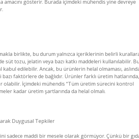
a amacını gösterir. Burada içimdeki mühendis yine devreye
r.
akla birlikte, bu durum yalnızca içeriklerinin belirli kurallar
de süt tozu, jelatin veya bazı katkı maddeleri kullanılabilir. B
abul edilebilir. Ancak, bu ürünlerin helal olmaması, aslınd
bazı faktörlere de bağlıdır. Ürünler farklı üretim hatlarında
r olabilir. İçimdeki mühendis “Tüm üretim sürecini kontrol
eler kadar üretim şartlarında da helal olmalı.
Olarak Duygusal Tepkiler
esini sadece maddi bir mesele olarak görmüyor. Çünkü bir gıd