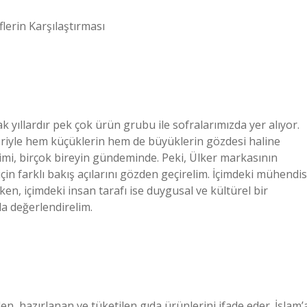
flerin Karşılaştırması
k yıllardır pek çok ürün grubu ile sofralarımızda yer alıyor.
ünleriyle hem küçüklerin hem de büyüklerin gözdesi haline
timi, birçok bireyin gündeminde. Peki, Ülker markasının
in farklı bakış açılarını gözden geçirelim. İçimdeki mühendis
en, içimdeki insan tarafı ise duygusal ve kültürel bir
ada değerlendirelim.
len, hazırlanan ve tüketilen gıda ürünlerini ifade eder. İslam’