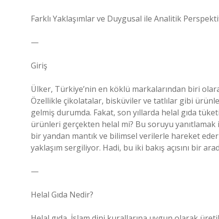
Farklı Yaklaşımlar ve Duygusal ile Analitik Perspekti
—
Giriş
Ülker, Türkiye’nin en köklü markalarından biri olara
Özellikle çikolatalar, bisküviler ve tatlılar gibi ür
gelmiş durumda. Fakat, son yıllarda helal gıda tüke
ürünleri gerçekten helal mi? Bu soruyu yanıtlamak iç
bir yandan mantık ve bilimsel verilerle hareket ederk
yaklaşım sergiliyor. Hadi, bu iki bakış açısını bir ar
—
Helal Gıda Nedir?
Helal gıda, İslam dini kurallarına uygun olarak üreti