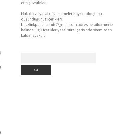
etmiş sayılırlar.
Hukuka ve yasal düzenlemelere aykırı olduğunu
düşündüğünüz içerikleri,
backlinkpanelicomtr@gmail.com
adresine bildirmeniz
halinde, ilgili içerikler yasal süre içerisinde sitemizden
kaldırılacaktır.
a
Arama
u
a
,
a