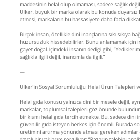
maddesinin helal olup olmaması, sadece sağlık değil,
Ülker, büyük bir marka olarak bu konuda duyarsız k
etmesi, markaların bu hassasiyete daha fazla dikka
Birçok insan, özellikle dinî inançlarına sıkı sıkıya ba
huzursuzluk hissedebilirler. Bunu anlamamak için 
gayet doğal. İçimdeki insanın dediği gibi, “Yedikle
sağlıkla ilgili değil, inancımla da ilgili.”
—
Ülker’in Sosyal Sorumluluğu: Helal Ürün Talepleri v
Helal gıda konusu yalnızca dini bir mesele değil, a
markalar, toplumsal talepleri göz önünde bulundurm
bir kısmı helal gıda tercih etmekte. Bu, sadece dini i
güvenilir gıda isteyen herkes için önemli. Burada s
üretimini artırma yönünde atması gereken adımlar 
dayalı bir yaklaşım sergiliyor: “Pazarın talebini anali