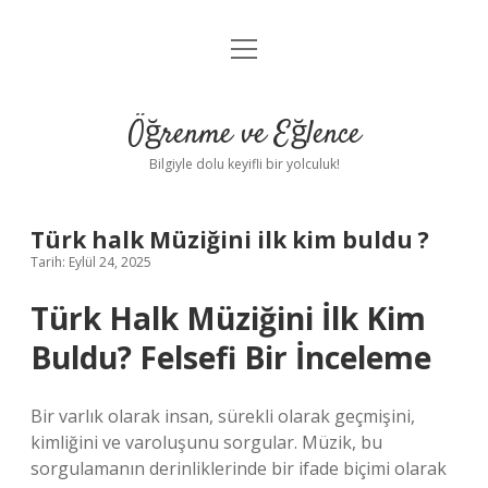
menüyü
Anasayfa
aç
Gizlilik Politikası
Öğrenme ve Eğlence
Yasal Uyarı
Bilgiyle dolu keyifli bir yolculuk!
Hakkımızda
Türk halk Müziğini ilk kim buldu ?
Tarih: Eylül 24, 2025
Türk Halk Müziğini İlk Kim
Buldu? Felsefi Bir İnceleme
Bir varlık olarak insan, sürekli olarak geçmişini,
kimliğini ve varoluşunu sorgular. Müzik, bu
sorgulamanın derinliklerinde bir ifade biçimi olarak