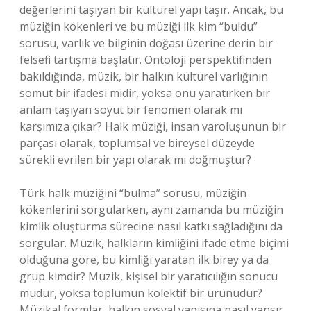
değerlerini taşıyan bir kültürel yapı taşır. Ancak, bu
müziğin kökenleri ve bu müziği ilk kim “buldu”
sorusu, varlık ve bilginin doğası üzerine derin bir
felsefi tartışma başlatır. Ontoloji perspektifinden
bakıldığında, müzik, bir halkın kültürel varlığının
somut bir ifadesi midir, yoksa onu yaratırken bir
anlam taşıyan soyut bir fenomen olarak mı
karşımıza çıkar? Halk müziği, insan varoluşunun bir
parçası olarak, toplumsal ve bireysel düzeyde
sürekli evrilen bir yapı olarak mı doğmuştur?
Türk halk müziğini “bulma” sorusu, müziğin
kökenlerini sorgularken, aynı zamanda bu müziğin
kimlik oluşturma sürecine nasıl katkı sağladığını da
sorgular. Müzik, halkların kimliğini ifade etme biçimi
olduğuna göre, bu kimliği yaratan ilk birey ya da
grup kimdir? Müzik, kişisel bir yaratıcılığın sonucu
mudur, yoksa toplumun kolektif bir ürünüdür?
Müzikal formlar, halkın sosyal yapısına nasıl yansır