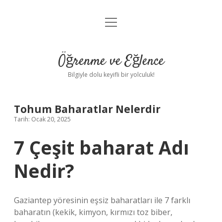
menüyü
Anasayfa
aç
Gizlilik Politikası
Öğrenme ve Eğlence
Yasal Uyarı
Bilgiyle dolu keyifli bir yolculuk!
Hakkımızda
Tohum Baharatlar Nelerdir
Tarih: Ocak 20, 2025
7 Çeşit baharat Adı
Nedir?
Gaziantep yöresinin eşsiz baharatları ile 7 farklı
baharatın (kekik, kimyon, kırmızı toz biber,