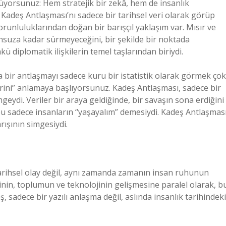
üyorsunuz: Hem stratejik bir zekâ, hem de insanlık
 Kadeş Antlaşması’nı sadece bir tarihsel veri olarak görüp
unluluklarından doğan bir barışçıl yaklaşım var. Mısır ve
sonsuza kadar sürmeyeceğini, bir şekilde bir noktada
ü diplomatik ilişkilerin temel taşlarından biriydi.
a bir antlaşmayı sadece kuru bir istatistik olarak görmek çok
erini” anlamaya başlıyorsunuz. Kadeş Antlaşması, sadece bir
geydi. Veriler bir araya geldiğinde, bir savaşın sona erdiğini
bu sadece insanların “yaşayalım” demesiydi. Kadeş Antlaşması
rışının simgesiydi.
arihsel olay değil, aynı zamanda zamanın insan ruhunun
minin, toplumun ve teknolojinin gelişmesine paralel olarak, b
, sadece bir yazılı anlaşma değil, aslında insanlık tarihindeki