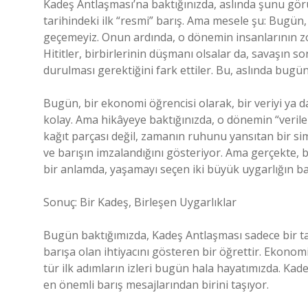
Kadeş Antlaşması’na baktığınızda, aslında şunu gör
tarihindeki ilk “resmi” barış. Ama mesele şu: Bugün,
geçemeyiz. Onun ardında, o dönemin insanlarının zor
Hititler, birbirlerinin düşmanı olsalar da, savaşın 
durulması gerektiğini fark ettiler. Bu, aslında bugünk
Bugün, bir ekonomi öğrencisi olarak, bir veriyi ya d
kolay. Ama hikâyeye baktığınızda, o dönemin “veril
kağıt parçası değil, zamanın ruhunu yansıtan bir sim
ve barışın imzalandığını gösteriyor. Ama gerçekte, 
bir anlamda, yaşamayı seçen iki büyük uygarlığın ba
Sonuç: Bir Kadeş, Birleşen Uygarlıklar
Bugün baktığımızda, Kadeş Antlaşması sadece bir t
barışa olan ihtiyacını gösteren bir öğrettir. Ekono
tür ilk adımların izleri bugün hala hayatımızda. Kadeş
en önemli barış mesajlarından birini taşıyor.