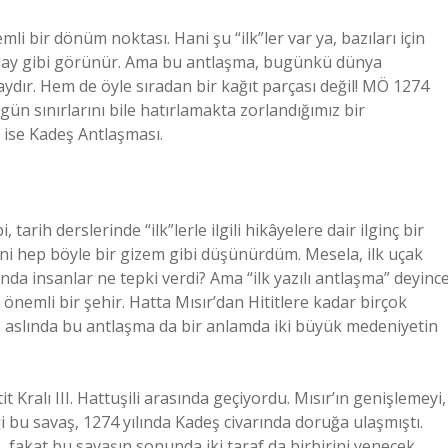
emli bir dönüm noktası. Hani şu “ilk”ler var ya, bazıları için
ir olay gibi görünür. Ama bu antlaşma, bugünkü dünya
ydır. Hem de öyle sıradan bir kağıt parçası değil! MÖ 1274
ün sınırlarını bile hatırlamakta zorlandığımız bir
dı ise Kadeş Antlaşması.
arih derslerinde “ilk”lerle ilgili hikâyelere dair ilginç bir
ni hep böyle bir gizem gibi düşünürdüm. Mesela, ilk uçak
ığında insanlar ne tepki verdi? Ama “ilk yazılı antlaşma” deyinc
 önemli bir şehir. Hatta Mısır’dan Hititlere kadar birçok
ki, aslında bu antlaşma da bir anlamda iki büyük medeniyetin
t Kralı III. Hattuşili arasında geçiyordu. Mısır’ın genişlemeyi,
i bu savaş, 1274 yılında Kadeş civarında doruğa ulaşmıştı.
 fakat bu savaşın sonunda iki taraf da birbirini yenecek