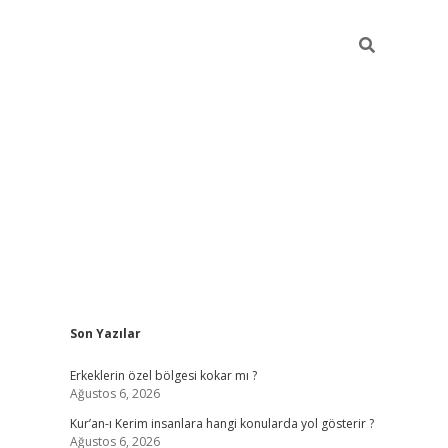
Sidebar
Son Yazılar
vdcasino
Erkeklerin özel bölgesi kokar mı ?
Ağustos 6, 2026
Kur’an-ı Kerim insanlara hangi konularda yol gösterir ?
Ağustos 6, 2026