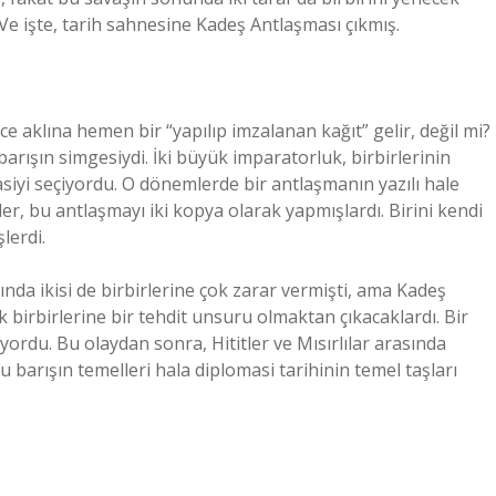
e işte, tarih sahnesine Kadeş Antlaşması çıkmış.
nce aklına hemen bir “yapılıp imzalanan kağıt” gelir, değil mi?
rışın simgesiydi. İki büyük imparatorluk, birbirlerinin
iyi seçiyordu. O dönemlerde bir antlaşmanın yazılı hale
itler, bu antlaşmayı iki kopya olarak yapmışlardı. Birini kendi
lerdi.
ında ikisi de birbirlerine çok zarar vermişti, ama Kadeş
k birbirlerine bir tehdit unsuru olmaktan çıkacaklardı. Bir
yordu. Bu olaydan sonra, Hititler ve Mısırlılar arasında
 barışın temelleri hala diplomasi tarihinin temel taşları