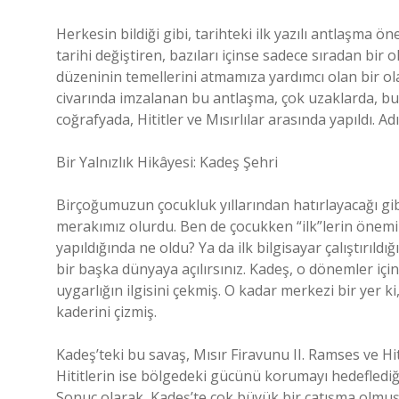
Herkesin bildiği gibi, tarihteki ilk yazılı antlaşma ön
tarihi değiştiren, bazıları içinse sadece sıradan b
düzeninin temellerini atmamıza yardımcı olan bir ola
civarında imzalanan bu antlaşma, çok uzaklarda, bug
coğrafyada, Hititler ve Mısırlılar arasında yapıldı. A
Bir Yalnızlık Hikâyesi: Kadeş Şehri
Birçoğumuzun çocukluk yıllarından hatırlayacağı gibi, t
merakımız olurdu. Ben de çocukken “ilk”lerin önemi
yapıldığında ne oldu? Ya da ilk bilgisayar çalıştırıld
bir başka dünyaya açılırsınız. Kadeş, o dönemler için
uygarlığın ilgisini çekmiş. O kadar merkezi bir yer 
kaderini çizmiş.
Kadeş’teki bu savaş, Mısır Firavunu II. Ramses ve Hiti
Hititlerin ise bölgedeki gücünü korumayı hedeflediğ
Sonuç olarak, Kadeş’te çok büyük bir çatışma olmuş,