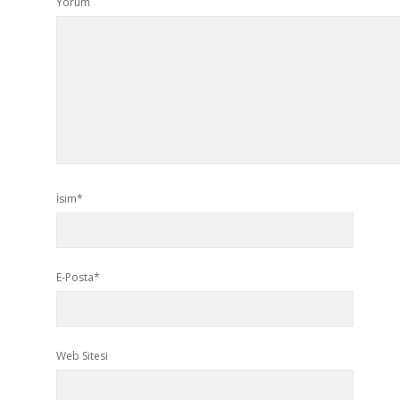
Yorum
İsim*
E-Posta*
Web Sitesi