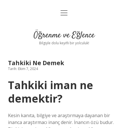
menüyü
Anasayfa
aç
Gizlilik Politikası
Öğrenme ve Eğlence
Yasal Uyarı
Bilgiyle dolu keyifli bir yolculuk!
Hakkımızda
Tahkiki Ne Demek
Tarih: Ekim 7, 2024
Tahkiki iman ne
demektir?
Kesin kanıta, bilgiye ve araştırmaya dayanan bir
inanca araştırmacı inanç denir. İnancın özü budur.