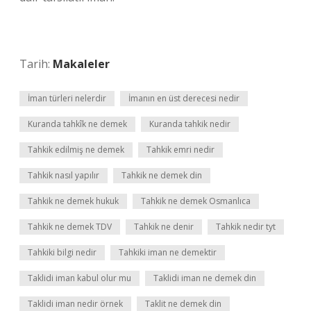
Tarih:
Makaleler
İman türleri nelerdir
İmanın en üst derecesi nedir
Kuranda tahkîk ne demek
Kuranda tahkik nedir
Tahkik edilmiş ne demek
Tahkik emri nedir
Tahkik nasıl yapılır
Tahkik ne demek din
Tahkik ne demek hukuk
Tahkik ne demek Osmanlıca
Tahkik ne demek TDV
Tahkik ne denir
Tahkik nedir tyt
Tahkiki bilgi nedir
Tahkiki iman ne demektir
Taklidi iman kabul olur mu
Taklidi iman ne demek din
Taklidi iman nedir örnek
Taklit ne demek din