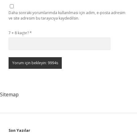
Daha sonraki yorumlarımda kullanılması için adım, e-posta adresim
ve site adresim bu tarayıcıya kaydedilsin.
7 + 8 kaçtır?
*
Sitemap
Sidebar
Son Yazılar