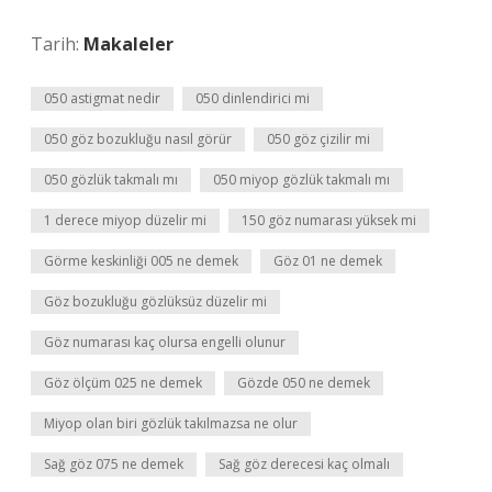
Tarih:
Makaleler
050 astigmat nedir
050 dinlendirici mi
050 göz bozukluğu nasıl görür
050 göz çizilir mi
050 gözlük takmalı mı
050 miyop gözlük takmalı mı
1 derece miyop düzelir mi
150 göz numarası yüksek mi
Görme keskinliği 005 ne demek
Göz 01 ne demek
Göz bozukluğu gözlüksüz düzelir mi
Göz numarası kaç olursa engelli olunur
Göz ölçüm 025 ne demek
Gözde 050 ne demek
Miyop olan biri gözlük takılmazsa ne olur
Sağ göz 075 ne demek
Sağ göz derecesi kaç olmalı