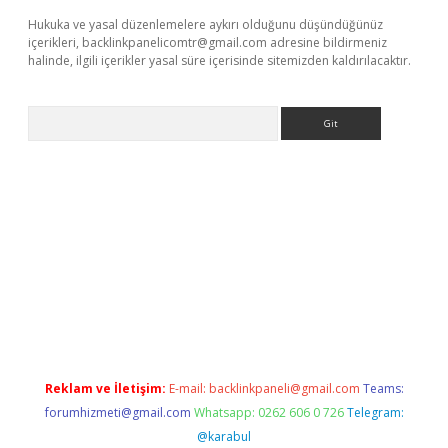
Hukuka ve yasal düzenlemelere aykırı olduğunu düşündüğünüz
içerikleri,
backlinkpanelicomtr@gmail.com
adresine bildirmeniz
halinde, ilgili içerikler yasal süre içerisinde sitemizden kaldırılacaktır.
Arama
ino
Reklam ve İletişim:
E-mail:
backlinkpaneli@gmail.com
Teams:
forumhizmeti@gmail.com
Whatsapp: 0262 606 0 726
Telegram:
@karabul