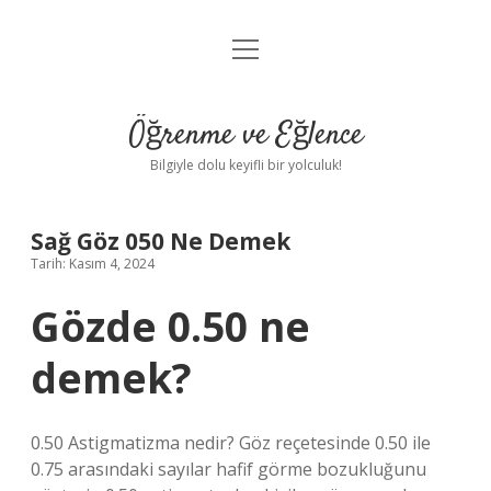
menüyü
Anasayfa
aç
Gizlilik Politikası
Öğrenme ve Eğlence
Yasal Uyarı
Bilgiyle dolu keyifli bir yolculuk!
Hakkımızda
Sağ Göz 050 Ne Demek
Tarih: Kasım 4, 2024
Gözde 0.50 ne
demek?
0.50 Astigmatizma nedir? Göz reçetesinde 0.50 ile
0.75 arasındaki sayılar hafif görme bozukluğunu