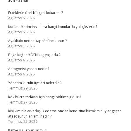
Sidebar
Son Yazılar
Erkeklerin özel bölgesi kokar mı ?
Ağustos 6, 2026
Kur’an-ı Kerim insanlara hangi konularda yol gösterir ?
Ağustos 6, 2026
Ayakkabı neden kapı önüne konur ?
Ağustos 5, 2026
Bilge Kağan KÖFN kaç yaşında ?
Ağustos 4, 2026
Antagonist yasası nedir ?
Ağustos 4, 2026
Yönetim kurulu üyeleri nelerdir ?
Temmuz 29, 2026
Kök hücre tedavisi için hangi bölüme gidilir ?
Temmuz 27, 2026
Kişi kiminle arkadaşlık ederse ondan kendisine birtakım huylar geçer
atasözünün anlamı nedir ?
Temmuz 25, 2026
Kahve su ile yapılır mı ?