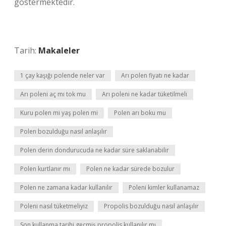
göstermektedir.
Tarih:
Makaleler
1 çay kaşığı polende neler var
Arı polen fiyatı ne kadar
Arı poleni aç mı tok mu
Arı poleni ne kadar tüketilmeli
Kuru polen mi yaş polen mi
Polen arı boku mu
Polen bozulduğu nasıl anlaşılır
Polen derin dondurucuda ne kadar süre saklanabilir
Polen kurtlanır mı
Polen ne kadar sürede bozulur
Polen ne zamana kadar kullanılır
Poleni kimler kullanamaz
Poleni nasıl tüketmeliyiz
Propolis bozulduğu nasıl anlaşılır
Son kullanma tarihi geçmiş propolis kullanılır mı