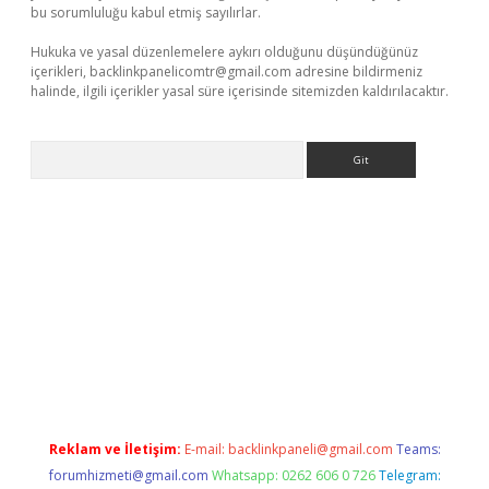
bu sorumluluğu kabul etmiş sayılırlar.
Hukuka ve yasal düzenlemelere aykırı olduğunu düşündüğünüz
içerikleri,
backlinkpanelicomtr@gmail.com
adresine bildirmeniz
halinde, ilgili içerikler yasal süre içerisinde sitemizden kaldırılacaktır.
Arama
no
Reklam ve İletişim:
E-mail:
backlinkpaneli@gmail.com
Teams:
forumhizmeti@gmail.com
Whatsapp: 0262 606 0 726
Telegram: