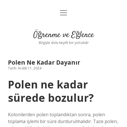
menüyü
Anasayfa
aç
Gizlilik Politikası
Öğrenme ve Eğlence
Yasal Uyarı
Bilgiyle dolu keyifli bir yolculuk!
Hakkımızda
Polen Ne Kadar Dayanır
Tarih: Aralık 11, 2024
Polen ne kadar
sürede bozulur?
Kolonilerden polen toplandıktan sonra, polen
toplama işlemi bir süre durdurulmalıdır. Taze polen,