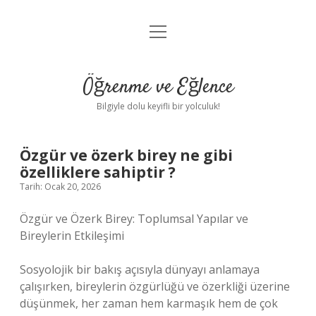
menüyü
Anasayfa
aç
Gizlilik Politikası
Öğrenme ve Eğlence
Yasal Uyarı
Bilgiyle dolu keyifli bir yolculuk!
Hakkımızda
Özgür ve özerk birey ne gibi
özelliklere sahiptir ?
Tarih: Ocak 20, 2026
Özgür ve Özerk Birey: Toplumsal Yapılar ve
Bireylerin Etkileşimi
Sosyolojik bir bakış açısıyla dünyayı anlamaya
çalışırken, bireylerin özgürlüğü ve özerkliği üzerine
düşünmek, her zaman hem karmaşık hem de çok