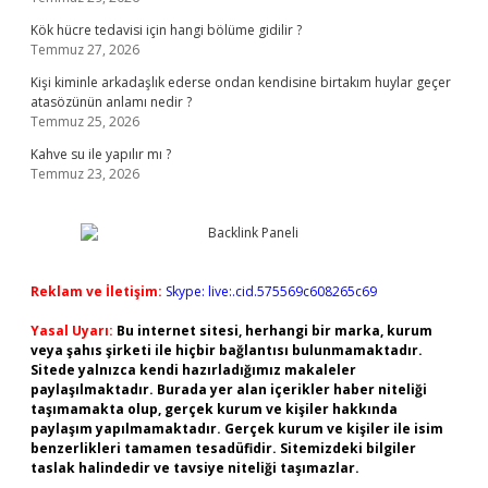
Kök hücre tedavisi için hangi bölüme gidilir ?
Temmuz 27, 2026
Kişi kiminle arkadaşlık ederse ondan kendisine birtakım huylar geçer
atasözünün anlamı nedir ?
Temmuz 25, 2026
Kahve su ile yapılır mı ?
Temmuz 23, 2026
Reklam ve İletişim:
Skype: live:.cid.575569c608265c69
Yasal Uyarı:
Bu internet sitesi, herhangi bir marka, kurum
veya şahıs şirketi ile hiçbir bağlantısı bulunmamaktadır.
Sitede yalnızca kendi hazırladığımız makaleler
paylaşılmaktadır. Burada yer alan içerikler haber niteliği
taşımamakta olup, gerçek kurum ve kişiler hakkında
paylaşım yapılmamaktadır. Gerçek kurum ve kişiler ile isim
benzerlikleri tamamen tesadüfidir. Sitemizdeki bilgiler
taslak halindedir ve tavsiye niteliği taşımazlar.