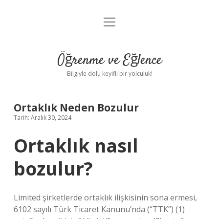
menüyü
Anasayfa
aç
Gizlilik Politikası
Öğrenme ve Eğlence
Yasal Uyarı
Bilgiyle dolu keyifli bir yolculuk!
Hakkımızda
Ortaklık Neden Bozulur
Tarih: Aralık 30, 2024
Ortaklık nasıl
bozulur?
Limited şirketlerde ortaklık ilişkisinin sona ermesi,
6102 sayılı Türk Ticaret Kanunu’nda (“TTK”) (1)