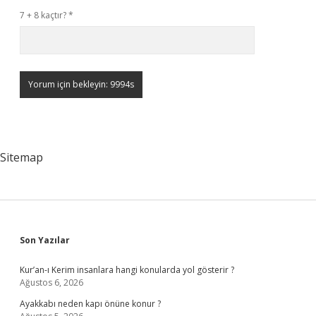
7 + 8 kaçtır?
*
Sitemap
Sidebar
Son Yazılar
Kur’an-ı Kerim insanlara hangi konularda yol gösterir ?
Ağustos 6, 2026
Ayakkabı neden kapı önüne konur ?