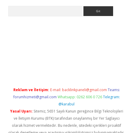
Arama
vdcasino
Reklam ve İletişim:
E-mail:
backlinkpaneli@gmail.com
Teams:
forumhizmeti@gmail.com
Whatsapp: 0262 606 0 726
Telegram:
@karabul
Yasal Uyarı:
Sitemiz, 5651 Sayılı Kanun gereğince Bilgi Teknolojileri
ve İletişim Kurumu (BTK) tarafından onaylanmış bir Yer Sağlayıcı
olarak hizmet vermektedir. Bu nedenle, sitedeki içerikleri proaktif
olarak denetleme veya araştırma yükümlülüğümüz bulunmamaktadır.