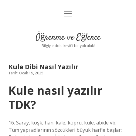
menüyü
Anasayfa
aç
Gizlilik Politikası
Öğrenme ve Eğlence
Yasal Uyarı
Bilgiyle dolu keyifli bir yolculuk!
Hakkımızda
Kule Dibi Nasıl Yazılır
Tarih: Ocak 19, 2025
Kule nasıl yazılır
TDK?
16. Saray, köşk, han, kale, köprü, kule, abide vb.
Tüm yapı adlarının sözcükleri büyük harfle başlar: