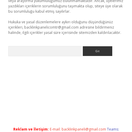
veya araştırma yükümlülüğümüz bulunmamaktadır. Ancak, üyelerimiz
yazdıkları içeriklerin sorumluluğunu taşımakta olup, siteye üye olarak
bu sorumluluğu kabul etmiş sayılırlar.
Hukuka ve yasal düzenlemelere aykırı olduğunu düşündüğünüz
içerikleri,
backlinkpanelicomtr@gmail.com
adresine bildirmeniz
halinde, ilgili içerikler yasal süre içerisinde sitemizden kaldırılacaktır.
Arama
no
Reklam ve İletişim:
E-mail:
backlinkpaneli@gmail.com
Teams: