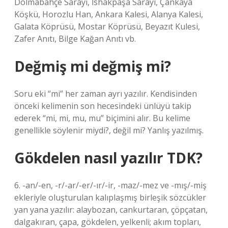
Dolmabahçe Sarayı, İshakpaşa Sarayı, Çankaya
Köşkü, Horozlu Han, Ankara Kalesi, Alanya Kalesi,
Galata Köprüsü, Mostar Köprüsü, Beyazıt Kulesi,
Zafer Anıtı, Bilge Kağan Anıtı vb.
Değmiş mi değmiş mi?
Soru eki “mi” her zaman ayrı yazılır. Kendisinden
önceki kelimenin son hecesindeki ünlüyü takip
ederek “mi, mi, mu, mu” biçimini alır. Bu kelime
genellikle söylenir miydi?, değil mi? Yanlış yazılmış.
Gökdelen nasıl yazılır TDK?
6. -an/-en, -r/-ar/-er/-ır/-ir, -maz/-mez ve -mış/-miş
ekleriyle oluşturulan kalıplaşmış birleşik sözcükler
yan yana yazılır: alaybozan, cankurtaran, çöpçatan,
dalgakıran, çapa, gökdelen, yelkenli; akım topları,