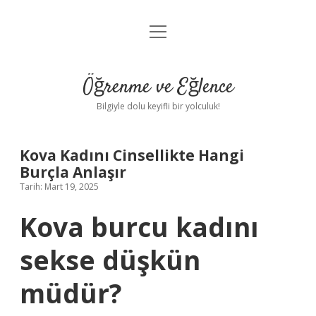
menüyü
Anasayfa
aç
Gizlilik Politikası
Öğrenme ve Eğlence
Yasal Uyarı
Bilgiyle dolu keyifli bir yolculuk!
Hakkımızda
Kova Kadını Cinsellikte Hangi
Burçla Anlaşır
Tarih: Mart 19, 2025
Kova burcu kadını
sekse düşkün
müdür?