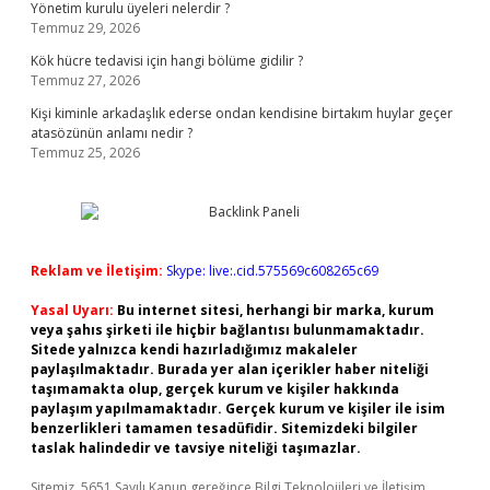
Yönetim kurulu üyeleri nelerdir ?
Temmuz 29, 2026
Kök hücre tedavisi için hangi bölüme gidilir ?
Temmuz 27, 2026
Kişi kiminle arkadaşlık ederse ondan kendisine birtakım huylar geçer
atasözünün anlamı nedir ?
Temmuz 25, 2026
Reklam ve İletişim:
Skype: live:.cid.575569c608265c69
Yasal Uyarı:
Bu internet sitesi, herhangi bir marka, kurum
veya şahıs şirketi ile hiçbir bağlantısı bulunmamaktadır.
Sitede yalnızca kendi hazırladığımız makaleler
paylaşılmaktadır. Burada yer alan içerikler haber niteliği
taşımamakta olup, gerçek kurum ve kişiler hakkında
paylaşım yapılmamaktadır. Gerçek kurum ve kişiler ile isim
benzerlikleri tamamen tesadüfidir. Sitemizdeki bilgiler
taslak halindedir ve tavsiye niteliği taşımazlar.
Sitemiz, 5651 Sayılı Kanun gereğince Bilgi Teknolojileri ve İletişim