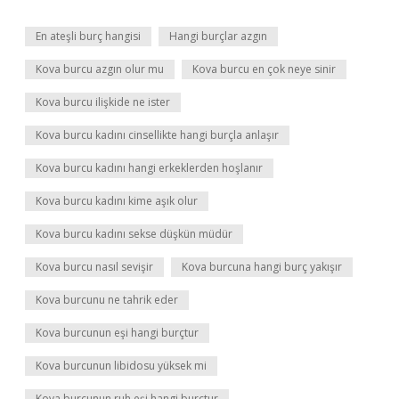
En ateşli burç hangisi
Hangi burçlar azgın
Kova burcu azgın olur mu
Kova burcu en çok neye sinir
Kova burcu ilişkide ne ister
Kova burcu kadını cinsellikte hangi burçla anlaşır
Kova burcu kadını hangi erkeklerden hoşlanır
Kova burcu kadını kime aşık olur
Kova burcu kadını sekse düşkün müdür
Kova burcu nasıl sevişir
Kova burcuna hangi burç yakışır
Kova burcunu ne tahrik eder
Kova burcunun eşi hangi burçtur
Kova burcunun libidosu yüksek mi
Kova burcunun ruh eşi hangi burçtur