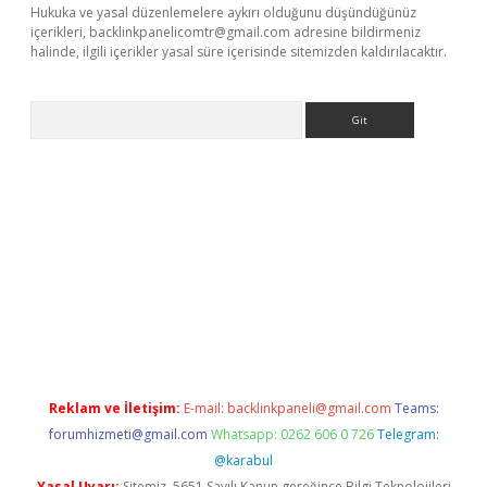
Hukuka ve yasal düzenlemelere aykırı olduğunu düşündüğünüz
içerikleri,
backlinkpanelicomtr@gmail.com
adresine bildirmeniz
halinde, ilgili içerikler yasal süre içerisinde sitemizden kaldırılacaktır.
Arama
vdcasino
Reklam ve İletişim:
E-mail:
backlinkpaneli@gmail.com
Teams:
forumhizmeti@gmail.com
Whatsapp: 0262 606 0 726
Telegram:
@karabul
Yasal Uyarı:
Sitemiz, 5651 Sayılı Kanun gereğince Bilgi Teknolojileri