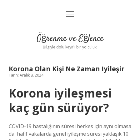
menüyü
Anasayfa
aç
Gizlilik Politikası
Öğrenme ve Eğlence
Yasal Uyarı
Bilgiyle dolu keyifli bir yolculuk!
Hakkımızda
Korona Olan Kişi Ne Zaman Iyileşir
Tarih: Aralık 8, 2024
Korona iyileşmesi
kaç gün sürüyor?
COVID-19 hastalığının süresi herkes için aynı olmasa
da, hafif vakalarda genel iyileşme süresi yaklaşık 10