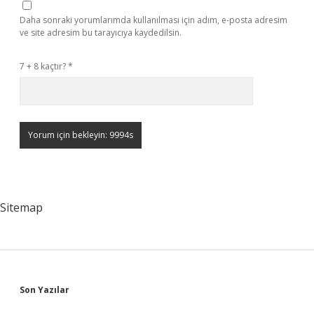
Daha sonraki yorumlarımda kullanılması için adım, e-posta adresim
ve site adresim bu tarayıcıya kaydedilsin.
7 + 8 kaçtır?
*
Sitemap
Sidebar
Son Yazılar