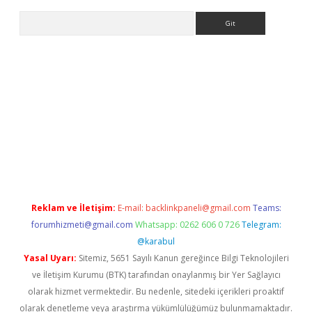
Arama
vdcasino
Reklam ve İletişim:
E-mail:
backlinkpaneli@gmail.com
Teams:
forumhizmeti@gmail.com
Whatsapp: 0262 606 0 726
Telegram:
@karabul
Yasal Uyarı:
Sitemiz, 5651 Sayılı Kanun gereğince Bilgi Teknolojileri
ve İletişim Kurumu (BTK) tarafından onaylanmış bir Yer Sağlayıcı
olarak hizmet vermektedir. Bu nedenle, sitedeki içerikleri proaktif
olarak denetleme veya araştırma yükümlülüğümüz bulunmamaktadır.