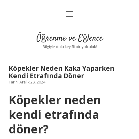
menüyü
Anasayfa
aç
Gizlilik Politikası
Öğrenme ve Eğlence
Yasal Uyarı
Bilgiyle dolu keyifli bir yolculuk!
Hakkımızda
Köpekler Neden Kaka Yaparken
Kendi Etrafında Döner
Tarih: Aralık 28, 2024
Köpekler neden
kendi etrafında
döner?