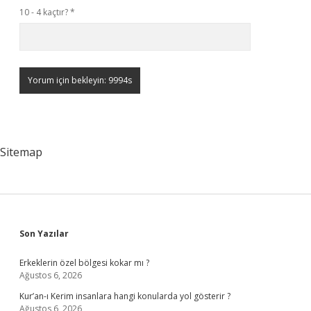
10 - 4 kaçtır?
*
Sitemap
Sidebar
Son Yazılar
Erkeklerin özel bölgesi kokar mı ?
Ağustos 6, 2026
Kur’an-ı Kerim insanlara hangi konularda yol gösterir ?
Ağustos 6, 2026