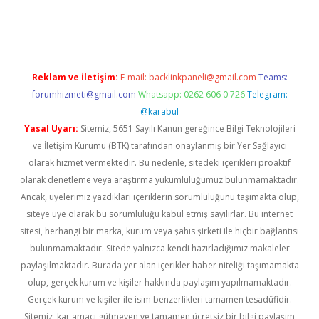
sino
Reklam ve İletişim:
E-mail:
backlinkpaneli@gmail.com
Teams:
forumhizmeti@gmail.com
Whatsapp: 0262 606 0 726
Telegram:
@karabul
Yasal Uyarı:
Sitemiz, 5651 Sayılı Kanun gereğince Bilgi Teknolojileri
ve İletişim Kurumu (BTK) tarafından onaylanmış bir Yer Sağlayıcı
olarak hizmet vermektedir. Bu nedenle, sitedeki içerikleri proaktif
olarak denetleme veya araştırma yükümlülüğümüz bulunmamaktadır.
Ancak, üyelerimiz yazdıkları içeriklerin sorumluluğunu taşımakta olup,
siteye üye olarak bu sorumluluğu kabul etmiş sayılırlar. Bu internet
sitesi, herhangi bir marka, kurum veya şahıs şirketi ile hiçbir bağlantısı
bulunmamaktadır. Sitede yalnızca kendi hazırladığımız makaleler
paylaşılmaktadır. Burada yer alan içerikler haber niteliği taşımamakta
olup, gerçek kurum ve kişiler hakkında paylaşım yapılmamaktadır.
Gerçek kurum ve kişiler ile isim benzerlikleri tamamen tesadüfidir.
Sitemiz, kar amacı gütmeyen ve tamamen ücretsiz bir bilgi paylaşım