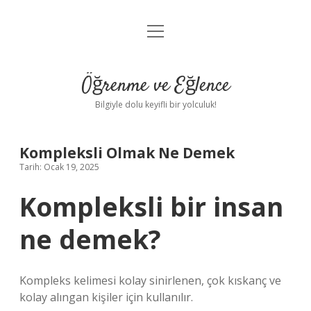
menüyü
Anasayfa
aç
Gizlilik Politikası
Öğrenme ve Eğlence
Yasal Uyarı
Bilgiyle dolu keyifli bir yolculuk!
Hakkımızda
Kompleksli Olmak Ne Demek
Tarih: Ocak 19, 2025
Kompleksli bir insan
ne demek?
Kompleks kelimesi kolay sinirlenen, çok kıskanç ve
kolay alıngan kişiler için kullanılır.