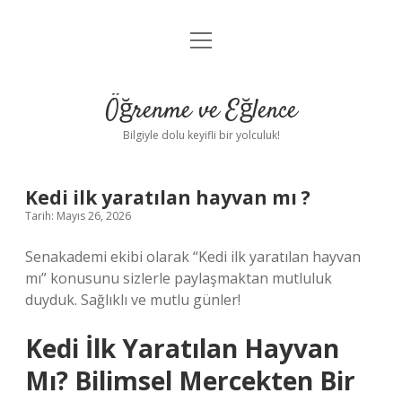
menüyü
Anasayfa
aç
Gizlilik Politikası
Öğrenme ve Eğlence
Yasal Uyarı
Bilgiyle dolu keyifli bir yolculuk!
Hakkımızda
Kedi ilk yaratılan hayvan mı ?
Tarih: Mayıs 26, 2026
Senakademi ekibi olarak “Kedi ilk yaratılan hayvan
mı” konusunu sizlerle paylaşmaktan mutluluk
duyduk. Sağlıklı ve mutlu günler!
Kedi İlk Yaratılan Hayvan
Mı? Bilimsel Mercekten Bir