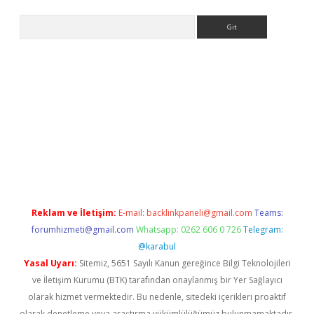
Arama
ino
Reklam ve İletişim:
E-mail:
backlinkpaneli@gmail.com
Teams:
forumhizmeti@gmail.com
Whatsapp: 0262 606 0 726
Telegram:
@karabul
Yasal Uyarı:
Sitemiz, 5651 Sayılı Kanun gereğince Bilgi Teknolojileri
ve İletişim Kurumu (BTK) tarafından onaylanmış bir Yer Sağlayıcı
olarak hizmet vermektedir. Bu nedenle, sitedeki içerikleri proaktif
olarak denetleme veya araştırma yükümlülüğümüz bulunmamaktadır.