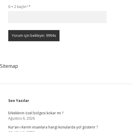
6 + 2 kaçtır?
*
Sitemap
Sidebar
Son Yazılar
Erkeklerin özel bölgesi kokar mı ?
Ağustos 6, 2026
Kur’an-ı Kerim insanlara hangi konularda yol gösterir ?