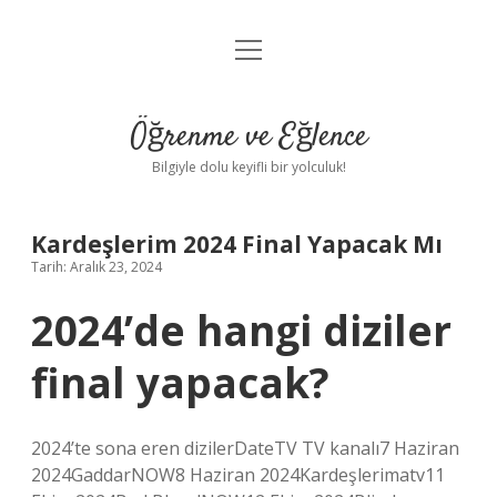
menüyü
Anasayfa
aç
Gizlilik Politikası
Öğrenme ve Eğlence
Yasal Uyarı
Bilgiyle dolu keyifli bir yolculuk!
Hakkımızda
Kardeşlerim 2024 Final Yapacak Mı
Tarih: Aralık 23, 2024
2024’de hangi diziler
final yapacak?
2024’te sona eren dizilerDateTV TV kanalı7 Haziran
2024GaddarNOW8 Haziran 2024Kardeşlerimatv11