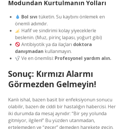
Modundan Kurtulmanın Yolları
Bol sıvı
tüketin. Su kaybını önlemek en
önemli adımdır.
Hafif ve sindirimi kolay yiyeceklerle
beslenin. (Muz, pirinç lapası, yoğurt gibi)
Antibiyotik ya da ilaçları
doktora
danışmadan
kullanmayın.
Ve en önemlisi:
Profesyonel yardım alın.
Sonuç: Kırmızı Alarmı
Görmezden Gelmeyin!
Kanlı ishal, bazen basit bir enfeksiyonun sonucu
olabilir, bazen de ciddi bir hastalığın habercisi. Her
iki durumda da mesaj aynıdır: “Bir şey yolunda
gitmiyor, ilgilen!” Bu yüzden utanmadan,
ertelemeden ve “geçer” demeden harekete geçin.