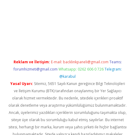
casino
Reklam ve İletişim:
E-mail:
backlinkpaneli@gmail.com
Teams:
forumhizmeti@gmail.com
Whatsapp: 0262 606 0 726
Telegram:
@karabul
Yasal Uyarı:
Sitemiz, 5651 Sayılı Kanun gereğince Bilgi Teknolojileri
ve İletişim Kurumu (BTK) tarafından onaylanmış bir Yer Sağlayıcı
olarak hizmet vermektedir. Bu nedenle, sitedeki içerikleri proaktif
olarak denetleme veya araştırma yükümlülüğümüz bulunmamaktadır.
Ancak, üyelerimiz yazdıkları içeriklerin sorumluluğunu taşımakta olup,
siteye üye olarak bu sorumluluğu kabul etmiş sayılırlar. Bu internet
sitesi, herhangi bir marka, kurum veya şahıs şirketi ile hiçbir bağlantısı
bulunmamaktadır. Sitede yalnızca kendi hazırladığımız makaleler