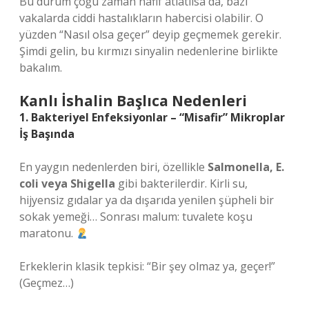
Bu durum çoğu zaman hafif atlatılsa da, bazı
vakalarda ciddi hastalıkların habercisi olabilir. O
yüzden “Nasıl olsa geçer” deyip geçmemek gerekir.
Şimdi gelin, bu kırmızı sinyalin nedenlerine birlikte
bakalım.
Kanlı İshalin Başlıca Nedenleri
1. Bakteriyel Enfeksiyonlar – “Misafir” Mikroplar
İş Başında
En yaygın nedenlerden biri, özellikle
Salmonella, E.
coli veya Shigella
gibi bakterilerdir. Kirli su,
hijyensiz gıdalar ya da dışarıda yenilen şüpheli bir
sokak yemeği… Sonrası malum: tuvalete koşu
maratonu.
Erkeklerin klasik tepkisi: “Bir şey olmaz ya, geçer!”
(Geçmez…)