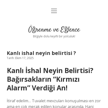
menüyü
Anasayfa
aç
Gizlilik Politikası
Öğrenme ve Eğlence
Yasal Uyarı
Bilgiyle dolu keyifli bir yolculuk!
Hakkımızda
Kanlı ishal neyin belirtisi ?
Tarih: Ekim 17, 2025
Kanlı İshal Neyin Belirtisi?
Bağırsakların “Kırmızı
Alarm” Verdiği An!
İtiraf edelim… Tuvalet mevzuları konuşulması en zor
ama en çok merak edilen konular arasında. Hani