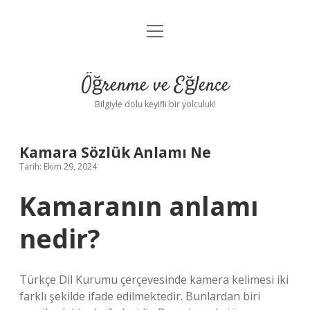
menüyü
Anasayfa
aç
Gizlilik Politikası
Öğrenme ve Eğlence
Yasal Uyarı
Bilgiyle dolu keyifli bir yolculuk!
Hakkımızda
Kamara Sözlük Anlamı Ne
Tarih: Ekim 29, 2024
Kamaranın anlamı
nedir?
Türkçe Dil Kurumu çerçevesinde kamera kelimesi iki
farklı şekilde ifade edilmektedir. Bunlardan biri