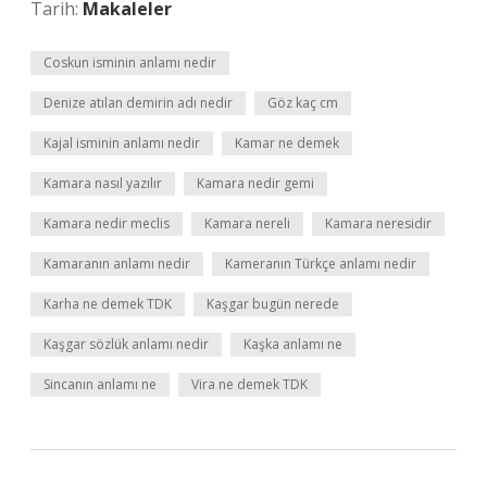
Tarih:
Makaleler
Coskun isminin anlamı nedir
Denize atılan demirin adı nedir
Göz kaç cm
Kajal isminin anlamı nedir
Kamar ne demek
Kamara nasıl yazılır
Kamara nedir gemi
Kamara nedir meclis
Kamara nereli
Kamara neresidir
Kamaranın anlamı nedir
Kameranın Türkçe anlamı nedir
Karha ne demek TDK
Kaşgar bugün nerede
Kaşgar sözlük anlamı nedir
Kaşka anlamı ne
Sincanın anlamı ne
Vira ne demek TDK