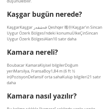
düşünülebilir.
Kaşgar bugün nerede?
KaşgarKaşgar قەشقەر Qeshqer 喀什Kaşgar’ın Sincan
Uygur Özerk Bölgesi’ndeki konumuÜlkeÇinSincan
Uygur Özerk BölgesiAlan10 satır daha
Kamara nereli?
Boubacar KamaraKişisel bilgilerDoğum
yeriMarsilya, FransaBoy1,84 m (6 ft 1⁄2
in)PozisyonDefansif orta sahaKulüp bilgileri21 satır
daha
Kamara nasıl yazılır?