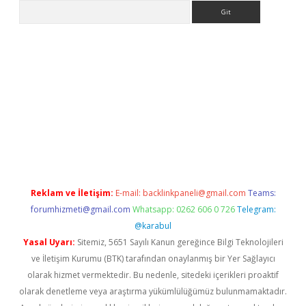
Arama
no
Reklam ve İletişim:
E-mail:
backlinkpaneli@gmail.com
Teams:
forumhizmeti@gmail.com
Whatsapp: 0262 606 0 726
Telegram:
@karabul
Yasal Uyarı:
Sitemiz, 5651 Sayılı Kanun gereğince Bilgi Teknolojileri
ve İletişim Kurumu (BTK) tarafından onaylanmış bir Yer Sağlayıcı
olarak hizmet vermektedir. Bu nedenle, sitedeki içerikleri proaktif
olarak denetleme veya araştırma yükümlülüğümüz bulunmamaktadır.