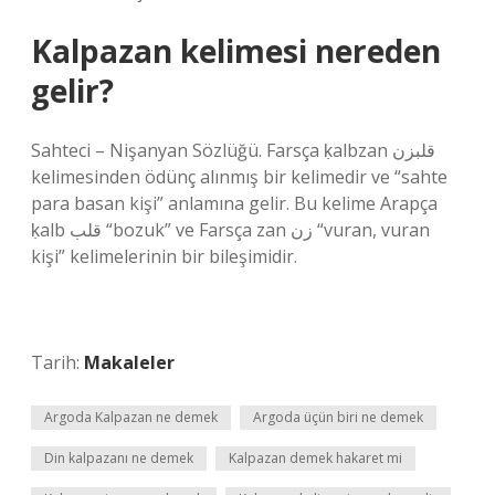
Kalpazan kelimesi nereden
gelir?
Sahteci – Nişanyan Sözlüğü. Farsça ḳalbzan قلبزن
kelimesinden ödünç alınmış bir kelimedir ve “sahte
para basan kişi” anlamına gelir. Bu kelime Arapça
ḳalb قلب “bozuk” ve Farsça zan زن “vuran, vuran
kişi” kelimelerinin bir bileşimidir.
Tarih:
Makaleler
Argoda Kalpazan ne demek
Argoda üçün biri ne demek
Din kalpazanı ne demek
Kalpazan demek hakaret mi