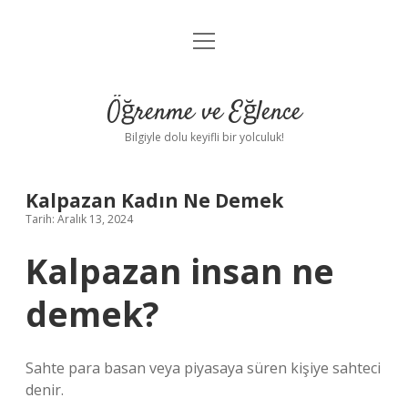
menüyü
Anasayfa
aç
Gizlilik Politikası
Öğrenme ve Eğlence
Yasal Uyarı
Bilgiyle dolu keyifli bir yolculuk!
Hakkımızda
Kalpazan Kadın Ne Demek
Tarih: Aralık 13, 2024
Kalpazan insan ne
demek?
Sahte para basan veya piyasaya süren kişiye sahteci
denir.