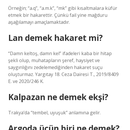
Örneğin; “a.q”, “a.m.k”, “mk” gibi kısaltmalara küfür
etmek bir hakarettir. Çünkü fail yine mağduru
aşağılamayı amaçlamaktadır.
Lan demek hakaret mi?
“Damn keltoş, damn kel” ifadeleri kaba bir hitap
şekli olup, muhatapların şeref, haysiyet ve
saygınlığını zedelemediğinden hakaret suçu
oluşturmaz. Yargıtay 18. Ceza Dairesi T., 2019/8409
E. ve 2020/246 K.
Kalpazan ne demek ekşi?
Trakya’da “tembel, uyuşuk” anlamına gelir.
Argoda üçün biri ne demek?