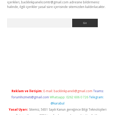
içerikleri,
backlinkpanelicomtr@gmail.com
adresine bildirmeniz
halinde, ilgili içerikler yasal süre içerisinde sitemizden kaldırılacaktır.
Arama
ino
Reklam ve İletişim:
E-mail:
backlinkpaneli@gmail.com
Teams:
forumhizmeti@gmail.com
Whatsapp: 0262 606 0 726
Telegram:
@karabul
Yasal Uyarı:
Sitemiz, 5651 Sayılı Kanun gereğince Bilgi Teknolojileri