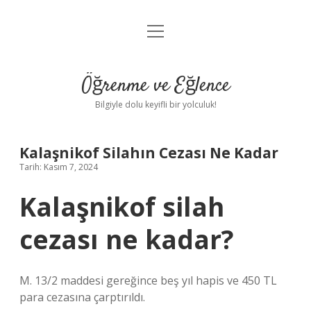
menüyü
Anasayfa
aç
Gizlilik Politikası
Öğrenme ve Eğlence
Yasal Uyarı
Bilgiyle dolu keyifli bir yolculuk!
Hakkımızda
Kalaşnikof Silahın Cezası Ne Kadar
Tarih: Kasım 7, 2024
Kalaşnikof silah
cezası ne kadar?
M. 13/2 maddesi gereğince beş yıl hapis ve 450 TL
para cezasına çarptırıldı.