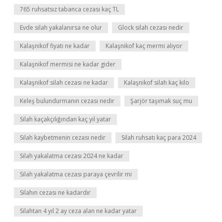
765 ruhsatsız tabanca cezası kaç TL
Evde silah yakalanırsa ne olur
Glock silah cezası nedir
Kalaşnikof fiyatı ne kadar
Kalaşnikof kaç mermi alıyor
Kalaşnikof mermisi ne kadar gider
Kalaşnikof silah cezası ne kadar
Kalaşnikof silah kaç kilo
Keleş bulundurmanın cezası nedir
Şarjör taşımak suç mu
Silah kaçakçılığından kaç yıl yatar
Silah kaybetmenin cezası nedir
Silah ruhsatı kaç para 2024
Silah yakalatma cezası 2024 ne kadar
Silah yakalatma cezası paraya çevrilir mi
Silahın cezası ne kadardır
Silahtan 4 yıl 2 ay ceza alan ne kadar yatar