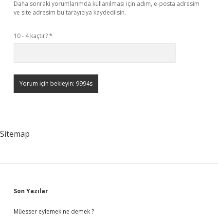
Daha sonraki yorumlarımda kullanılması için adım, e-posta adresim
ve site adresim bu tarayıcıya kaydedilsin.
10 - 4 kaçtır?
*
Sitemap
Sidebar
Son Yazılar
Müesser eylemek ne demek ?