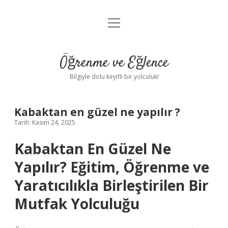
menüyü
Anasayfa
aç
Gizlilik Politikası
Öğrenme ve Eğlence
Yasal Uyarı
Bilgiyle dolu keyifli bir yolculuk!
Hakkımızda
Kabaktan en güzel ne yapılır ?
Tarih: Kasım 24, 2025
Kabaktan En Güzel Ne
Yapılır? Eğitim, Öğrenme ve
Yaratıcılıkla Birleştirilen Bir
Mutfak Yolculuğu