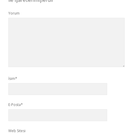
ile işaretlenmişlerdir
Yorum
İsim*
E-Posta*
Web Sitesi