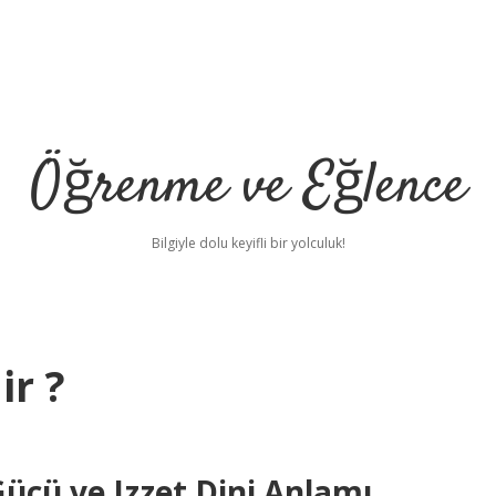
Öğrenme ve Eğlence
Bilgiyle dolu keyifli bir yolculuk!
ir ?
cü ve Izzet Dini Anlamı