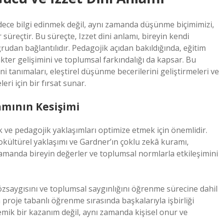
ece bilgi edinmek değil, aynı zamanda düşünme biçimimizi,
 süreçtir. Bu süreçte, Izzet dini anlamı, bireyin kendi
rudan bağlantılıdır. Pedagojik açıdan bakıldığında, eğitim
kter gelişimini ve toplumsal farkındalığı da kapsar. Bu
 tanımaları, eleştirel düşünme becerilerini geliştirmeleri ve
leri için bir fırsat sunar.
amının Kesişimi
k ve pedagojik yaklaşımları optimize etmek için önemlidir.
syokültürel yaklaşımı ve Gardner’ın çoklu zekâ kuramı,
zamanda bireyin değerler ve toplumsal normlarla etkileşimini
i özsaygısını ve toplumsal saygınlığını öğrenme sürecine dahil
 proje tabanlı öğrenme sırasında başkalarıyla işbirliği
emik bir kazanım değil, aynı zamanda kişisel onur ve