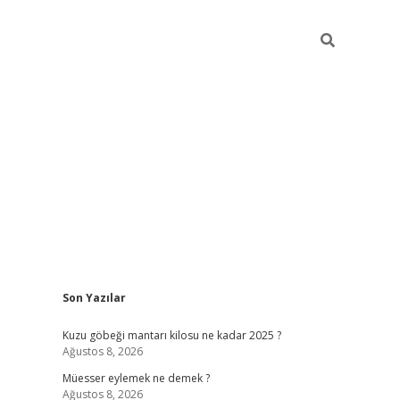
Sidebar
Son Yazılar
vdcasino
Kuzu göbeği mantarı kilosu ne kadar 2025 ?
Ağustos 8, 2026
Müesser eylemek ne demek ?
Ağustos 8, 2026