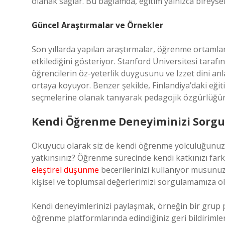
olanak sağlar. Bu bağlamda, eğitim yalnızca bireysel b
Güncel Araştırmalar ve Örnekler
Son yıllarda yapılan araştırmalar, öğrenme ortamla
etkilediğini gösteriyor. Stanford Üniversitesi taraf
öğrencilerin öz-yeterlik duygusunu ve Izzet dini anl
ortaya koyuyor. Benzer şekilde, Finlandiya’daki eğit
seçmelerine olanak tanıyarak pedagojik özgürlüğün 
Kendi Öğrenme Deneyiminizi Sorg
Okuyucu olarak siz de kendi öğrenme yolculuğunuzu
yatkınsınız? Öğrenme sürecinde kendi katkınızı far
eleştirel düşünme
becerilerinizi kullanıyor musunuz
kişisel ve toplumsal değerlerimizi sorgulamamıza ol
Kendi deneyimlerinizi paylaşmak, örneğin bir grup pr
öğrenme platformlarında edindiğiniz geri bildirimler,