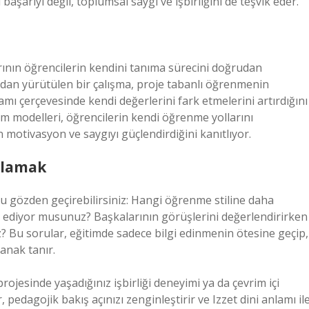
aşarıyı değil, toplumsal saygı ve işbirliğini de teşvik eder.
rının öğrencilerin kendini tanıma sürecini doğrudan
ından yürütülen bir çalışma, proje tabanlı öğrenmenin
amı çerçevesinde kendi değerlerini fark etmelerini artırdığını
im modelleri, öğrencilerin kendi öğrenme yollarını
motivasyon ve saygıyı güçlendirdiğini kanıtlıyor.
ulamak
 gözden geçirebilirsiniz: Hangi öğrenme stiline daha
k ediyor musunuz? Başkalarının görüşlerini değerlendirirken
? Bu sorular, eğitimde sadece bilgi edinmenin ötesine geçip,
anak tanır.
ojesinde yaşadığınız işbirliği deneyimi ya da çevrim içi
 pedagojik bakış açınızı zenginleştirir ve Izzet dini anlamı il