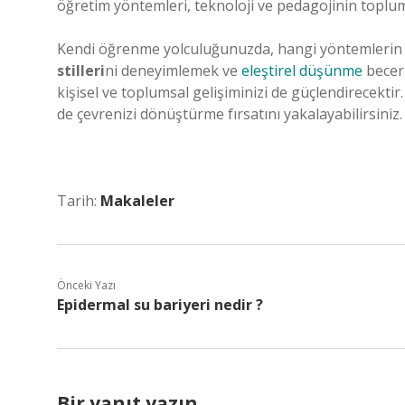
öğretim yöntemleri, teknoloji ve pedagojinin toplums
Kendi öğrenme yolculuğunuzda, hangi yöntemlerin si
stilleri
ni deneyimlemek ve
eleştirel düşünme
beceri
kişisel ve toplumsal gelişiminizi de güçlendirecekt
de çevrenizi dönüştürme fırsatını yakalayabilirsiniz.
Tarih:
Makaleler
Önceki Yazı
Epidermal su bariyeri nedir ?
Bir yanıt yazın