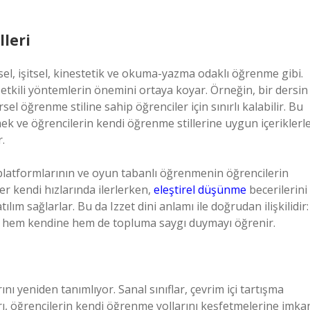
leri
örsel, işitsel, kinestetik ve okuma-yazma odaklı öğrenme gibi.
e etkili yöntemlerin önemini ortaya koyar. Örneğin, bir dersin
el öğrenme stiline sahip öğrenciler için sınırlı kalabilir. Bu
ek ve öğrencilerin kendi öğrenme stillerine uygun içeriklerl
.
m platformlarının ve oyun tabanlı öğrenmenin öğrencilerin
r kendi hızlarında ilerlerken,
eleştirel düşünme
becerilerini
ım sağlarlar. Bu da Izzet dini anlamı ile doğrudan ilişkilidir:
 hem kendine hem de topluma saygı duymayı öğrenir.
rını yeniden tanımlıyor. Sanal sınıflar, çevrim içi tartışma
rı, öğrencilerin kendi öğrenme yollarını keşfetmelerine imka