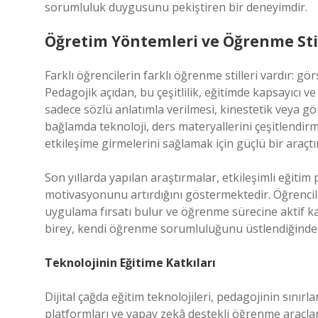
sorumluluk duygusunu pekiştiren bir deneyimdir.
Öğretim Yöntemleri ve
Öğrenme Stil
Farklı öğrencilerin farklı öğrenme stilleri vardır: g
Pedagojik açıdan, bu çeşitlilik, eğitimde kapsayıcı v
sadece sözlü anlatımla verilmesi, kinestetik veya görs
bağlamda teknoloji, ders materyallerini çeşitlendirm
etkileşime girmelerini sağlamak için güçlü bir araçtır
Son yıllarda yapılan araştırmalar, etkileşimli eğiti
motivasyonunu artırdığını göstermektedir. Öğrencile
uygulama fırsatı bulur ve öğrenme sürecine aktif katıl
birey, kendi öğrenme sorumluluğunu üstlendiğinde
Teknolojinin Eğitime Katkıları
Dijital çağda eğitim teknolojileri, pedagojinin sınırla
platformları ve yapay zekâ destekli öğrenme araçla