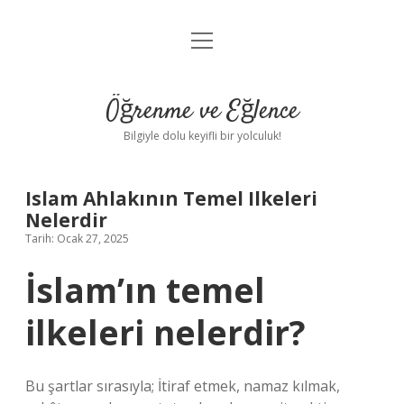
menüyü
Anasayfa
aç
Gizlilik Politikası
Öğrenme ve Eğlence
Yasal Uyarı
Bilgiyle dolu keyifli bir yolculuk!
Hakkımızda
Islam Ahlakının Temel Ilkeleri
Nelerdir
Tarih: Ocak 27, 2025
İslam’ın temel
ilkeleri nelerdir?
Bu şartlar sırasıyla; İtiraf etmek, namaz kılmak,