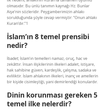
ilk nedeni, ahlakının Kuran’la tamamen uyumlu
olmasıdır. Bu ünlü tanımın kaynağı Hz. Bunlar
Aişe’nin sözleridir. Peygamberimizin ahlakı
sorulduğunda şöyle cevap vermiştir: “Onun ahlakı
Kuran’dır.”1
İslam’ın 8 temel prensibi
nedir?
İbadet; İslam’ın temelleri namaz, oruç, hac ve
zekâttır. İnsan ilişkilerinin ilkeleri adalet, istişare,
hak sahibine güven, kardeşlik, çalışma, sadaka ve
evliliktir. İslam ahlakının ilkeleri, inanç ve amellerin
bir kişide cisimleştiği, yani demirlendiği konulardır.
Dinin korunması gereken 5
temel ilke nelerdir?