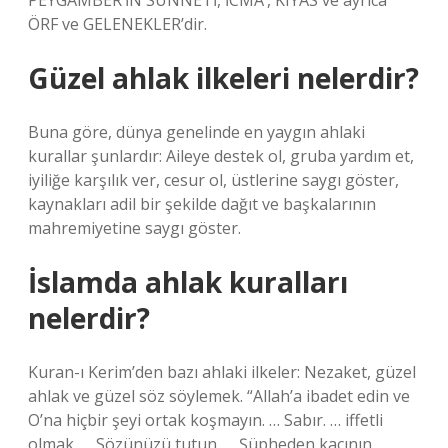
PEYGAMBER’İN SÜNNETİ, İCMA’, KIYAS ve ayrıca
ÖRF ve GELENEKLER’dir.
Güzel ahlak ilkeleri nelerdir?
Buna göre, dünya genelinde en yaygın ahlaki
kurallar şunlardır: Aileye destek ol, gruba yardım et,
iyiliğe karşılık ver, cesur ol, üstlerine saygı göster,
kaynakları adil bir şekilde dağıt ve başkalarının
mahremiyetine saygı göster.
İslamda ahlak kuralları
nelerdir?
Kuran-ı Kerim’den bazı ahlaki ilkeler: Nezaket, güzel
ahlak ve güzel söz söylemek. “Allah’a ibadet edin ve
O’na hiçbir şeyi ortak koşmayın. … Sabır. … iffetli
olmak. … Sözünüzü tutun. … Şüpheden kaçının,