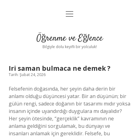
menüyü
Anasayfa
aç
Gizlilik Politikası
Öğrenme ve Eğlence
Yasal Uyarı
Bilgiyle dolu keyifli bir yolculuk!
Hakkımızda
Iri saman bulmaca ne demek ?
Tarih: Şubat 24, 2026
Felsefenin doğasında, her şeyin daha derin bir
anlamı olduğu düşüncesi yatar. Bir an düşünün; bir
gülün rengi, sadece doğanın bir tasarımı mıdır yoksa
insanın içinde uyandırdığı duygulara mı dayalıdır?
Her şeyin ötesinde, “gerçeklik” kavramının ne
anlama geldiğini sorgulamak, bu dünyayı ve
insanları anlamak için gereklidir. Felsefe, bu