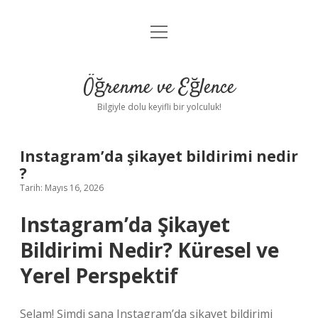
menüyü
Anasayfa
aç
Gizlilik Politikası
Öğrenme ve Eğlence
Yasal Uyarı
Bilgiyle dolu keyifli bir yolculuk!
Hakkımızda
Instagram’da şikayet bildirimi nedir
?
Tarih: Mayıs 16, 2026
Instagram’da Şikayet
Bildirimi Nedir? Küresel ve
Yerel Perspektif
Selam! Şimdi sana Instagram’da şikayet bildirimi