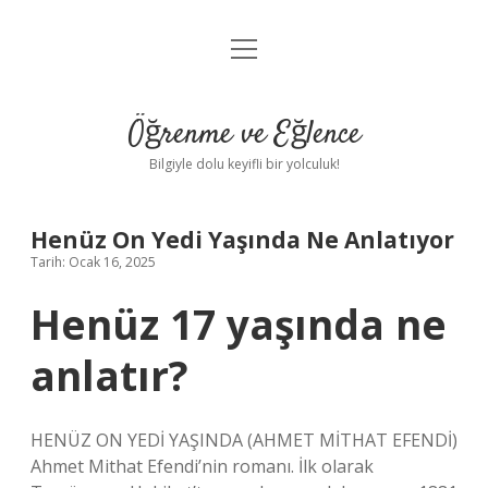
menüyü
Anasayfa
aç
Gizlilik Politikası
Öğrenme ve Eğlence
Yasal Uyarı
Bilgiyle dolu keyifli bir yolculuk!
Hakkımızda
Henüz On Yedi Yaşında Ne Anlatıyor
Tarih: Ocak 16, 2025
Henüz 17 yaşında ne
anlatır?
HENÜZ ON YEDİ YAŞINDA (AHMET MİTHAT EFENDİ)
Ahmet Mithat Efendi’nin romanı. İlk olarak