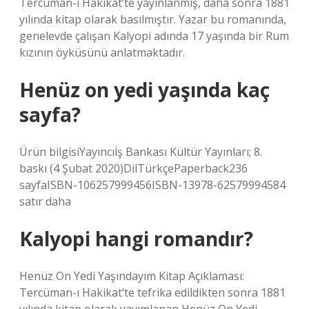
Tercüman-ı Hakikat’te yayınlanmış, daha sonra 1881
yılında kitap olarak basılmıştır. Yazar bu romanında,
genelevde çalışan Kalyopi adında 17 yaşında bir Rum
kızının öyküsünü anlatmaktadır.
Henüz on yedi yaşında kaç
sayfa?
Ürün bilgisiYayıncı‎İş Bankası Kültür Yayınları; 8.
baskı (4 Şubat 2020)DilTürkçePaperback236
sayfaISBN-106257999456ISBN-13978-62579994584
satır daha
Kalyopi hangi romandır?
Henüz On Yedi Yaşındayım Kitap Açıklaması:
Tercüman-ı Hakikat’te tefrika edildikten sonra 1881